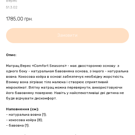
Верес
51.3.02
1785,00
грн.
Замовити
Опис:
Матрац Верес «Comfort Seasons» - має двосторонню основу: з
одного боку - натуральная бавовняна основа, з іншого - натуральна
вовна. Кокосова койра в основі забезпечує необхідну жорсткість.
Взимку вона зігріває тіло малюка і створює сприятливий
мікроклімат. Влітку матрац можна перевернути, використовуючи
його бавовняну поверхню. Навіть у найспекотливіші дні дитина не
буде відчувати дискомфорт.
Наповнення (см):
- натуральна вовна (1);
- кокосова койра (8);
- бавовна (1).