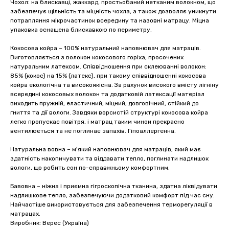
Чохол: на блискавці, жаккард, простьобаний нетканим волокном, що
забезпечує щільність та міцність чохла, а також дозволяє уникнути
потрапляння мікрочастинок всередину та назовні матрацу. Міцна
упаковка оснащена блискавкою по периметру.
Кокосова койра – 100% натуральний наповнювач для матраців.
Виготовляється з волокон кокосового горіха, просочених
натуральним латексом. Співвідношення при склеюванні волокон:
85% (кокос) на 15% (латекс), при такому співвідношенні кокосова
койра екологічна та високоякісна. За рахунок високого вмісту лігніну
всередині кокосовых волокон та додатковій латексації матеріал
виходить пружній, еластичний, міцний, довговічний, стійкий до
гниття та дії вологи. Завдяки ворсистій структурі кокосова койра
легко пропускає повітря, і матрац таким чинои прекрасно
вентилюється та не поглинає запахів. Гіпоаллергенна.
Натуральна вовна – м'який наповнювач для матраців, який має
здатність накопичувати та віддавати тепло, поглинати надлишок
вологи, що робить сон по-справжньому комфортним.
Бавовна – ніжна і приємна гігроскопічна тканина, здатна ліквідувати
надлишкове тепло, забезпечуючи додатковий комфорт під час сну.
Найчастіше використовується для забезпечення терморегуляції в
матрацах.
Виробник: Верес (Україна)