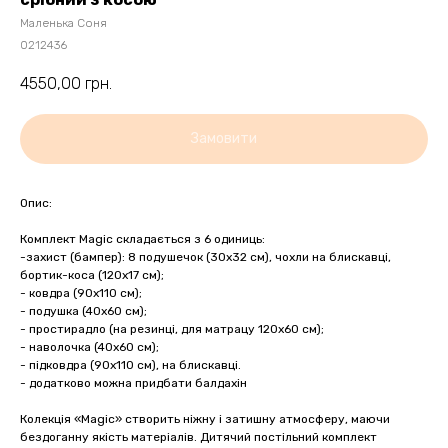
Маленька Соня
0212436
4550,00
грн.
Замовити
Опис:
Комплект Magic складається з 6 одиниць:
-захист (бампер): 8 подушечок (30х32 см), чохли на блискавці,
бортик-коса (120х17 см);
- ковдра (90х110 см);
- подушка (40х60 см);
- простирадло (на резинці, для матрацу 120х60 см);
- наволочка (40х60 см);
- підковдра (90х110 см), на блискавці.
- додатково можна придбати балдахін
Колекція «Magic» створить ніжну і затишну атмосферу, маючи
бездоганну якість матеріалів. Дитячий постільний комплект