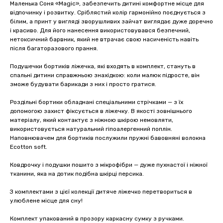
Маленька Соня «Magic», забезпечить дитині комфортне місце для
відпочинку і розвитку. Сріблястий колір гармонійно поєднується з
білим, а принт у вигляді зворушливих зайчат виглядає дуже доречно
і красиво. Для його нанесення використовувався безпечний,
нетоксичний барвник, який не втрачає свою насиченість навіть
після багаторазового прання.
Подушечки бортиків ліжечка, які входять в комплект, стануть в
спальні дитини справжньою знахідкою: коли малюк підросте, він
зможе будувати барикади з них і просто гратися.
Роздільні бортики обладнані спеціальними стрічками — з їх
допомогою захист фіксується в ліжечку. В якості зовнішнього
матеріалу, який контактує з ніжною шкірою немовляти,
використовується натуральний гіпоалергенний поплін.
Наповнювачем для бортиків послужили пружні бавовняні волокна
Ecotton soft.
Ковдрочку і подушки пошито з мікрофібри — дуже пухнастої і ніжної
тканини, яка на дотик подібна шкірці персика.
З комплектами з цієї колекції дитяче ліжечко перетвориться в
улюблене місце для сну!
Комплект упакований в прозору каркасну сумку з ручками.