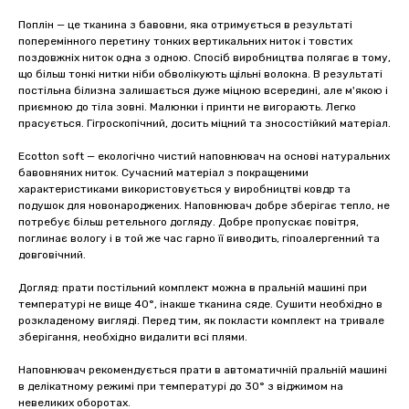
Поплін — це тканина з бавовни, яка отримується в результаті
поперемінного перетину тонких вертикальних ниток і товстих
поздовжніх ниток одна з одною. Спосіб виробництва полягає в тому,
що більш тонкі нитки ніби обволікують щільні волокна. В результаті
постільна білизна залишається дуже міцною всередині, але м'якою і
приємною до тіла зовні. Малюнки і принти не вигорають. Легко
прасується. Гігроскопічний, досить міцний та зносостійкий матеріал.
Ecotton soft — екологічно чистий наповнювач на основі натуральних
бавовняних ниток. Сучасний матеріал з покращеними
характеристиками використовується у виробництві ковдр та
подушок для новонароджених. Наповнювач добре зберігає тепло, не
потребує більш ретельного догляду. Добре пропускає повітря,
поглинає вологу і в той же час гарно її виводить, гіпоалергенний та
довговічний.
Догляд: прати постільний комплект можна в пральній машині при
температурі не вище 40°, інакше тканина сяде. Сушити необхідно в
розкладеному вигляді. Перед тим, як покласти комплект на тривале
зберігання, необхідно видалити всі плями.
Наповнювач рекомендується прати в автоматичній пральній машині
в делікатному режимі при температурі до 30° з віджимом на
невеликих оборотах.