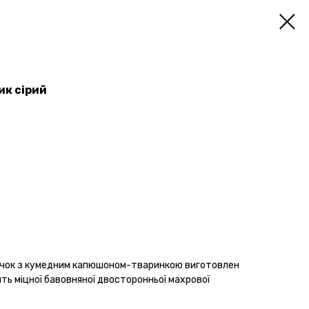
ик сірий
очок з кумедним капюшоном-тваринкою виготовлен
сить міцної бавовняної двосторонньої махрової