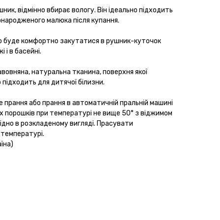
ник, відмінно вбирає вологу. Він ідеально підходить
вонародженого малюка після купання.
о буде комфортно закутатися в рушник-куточок
 і в басейні.
вовняна, натуральна тканина, поверхня якої
 підходить для дитячої білизни.
 прання або прання в автоматичній пральній машині
х порошків при температурі не вище 50° з віджимом
ідно в розкладеному вигляді. Прасувати
 температурі.
їна)