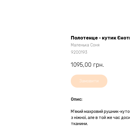
Полотенце - кутик Єнот
Маленька Соня
9200193
1095,00
грн.
Замовити
Опис:
М'який махровий рушник-кут
з ніжної, але в той же час до
тканини.