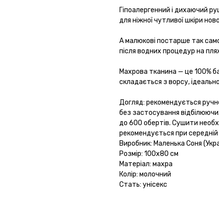
Гіпоалергенний і дихаючий руш
для ніжної чутливої шкіри но
А малюкові постарше так сам
після водних процедур на пляжі
Махрова тканина — це 100% ба
складається з ворсу, ідеально
Догляд: рекомендується ручне
без застосування відбілюючи
до 600 обертів. Сушити необх
рекомендується при середній
Виробник: Маленька Соня (Укра
Розмір: 100х80 см
Матеріал: махра
Колір: молочний
Стать: унісекс