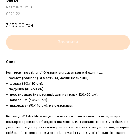
Маленька Соня
0291122
3430,00
грн.
Замовити
Опис:
Комплект постільної білизни складається з 6 одиниць:
- захист (бампер): 4 частини, чохли незйомні;
- ковдра (90х110 см);
- подушка (40х60 см);
- простирадло (на резинці, для матрацу 120х60 см);
- наволочка (40х60 см);
- підковдра (90х110 см), на блискавці.
Колекція «Baby Mix» — це різноманітні оригінальні принти, яскраві
кольорові рішення і бездоганна якість матеріалів. Постільна білизна
даної колекції є практичним рішенням та стильним дизайном, обирай
свій варіант серед великого різноманіття кольорів і принтів тканин