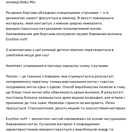
колекції Baby Mix.
Роздільні бортики обладнані спеціальними стрічками — з їх
допомогою захист фіксується в ліжечку. В якості зовнішнього
матеріалу, який контактує з ніжною шкірою немовляти,
використовується натуральний гіпоалергенний поплін.
Наповнювачем для бортиків послужили пружні бавовняні волокна
Ecotton soft.
З комплектами з цієї колекції дитяче ліжечко перетвориться в
улюблене місце для сну!
Комплект упакований в прозору каркасну сумку з ручками.
Поплін — це тканина з бавовни, яка отримується в результаті
поперемінного перетину тонких вертикальних ниток і товстих
поздовжніх ниток одна з одною. Спосіб виробництва полягає в тому,
що більш тонкі нитки ніби обволікують щільні волокна. В результаті
постільна білизна залишається дуже міцною всередині, але м'якою і
приємною до тіла зовні. Малюнки і принти не вигорають. Легко
прасується. Гігроскопічний, досить міцний та зносостійкий матеріал.
Ecotton soft — екологічно чистий наповнювач на основі натуральних
бавовняних ниток. Сучасний матеріал з покращеними
характеристиками використовується у виробництві ковдр та