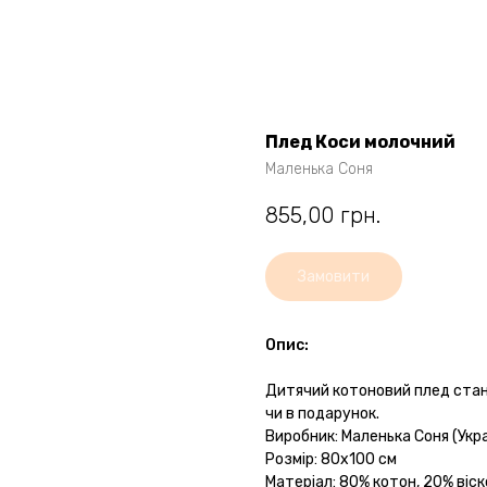
Плед Коси молочний
Маленька Соня
855,00
грн.
Замовити
Опис:
Дитячий котоновий плед стане
чи в подарунок.
Виробник: Маленька Соня (Укра
Розмір: 80х100 см
Матеріал: 80% котон, 20% віс