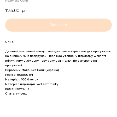
Маленька Соня
1135,00
грн.
Замовити
Опис:
Дитячий котоновий плед стане ідеальним варіантом для прогулянок,
на виписку чи в подарунок. Плед має утеплену підкладку wellsoft
minky, тому в холодну пору року ваш малюк не замерзне на
прогулянці.
Виробник: Маленька Соня (Україна)
Розмір: 80х100 см
Матеріал: 100% котон
Матеріал підкладки: wellsoft minky
Колір: капучино
Стать: унісекс