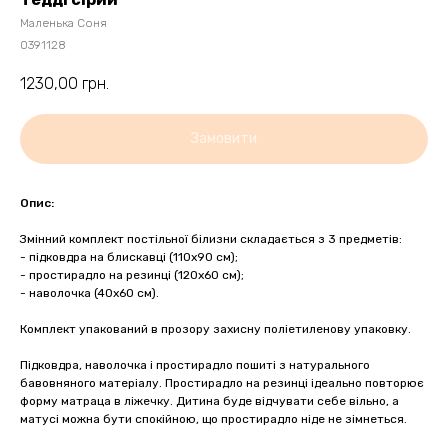
Маленька Соня
0391128
1230,00
грн.
Замовити
Опис:
Змінний комплект постільної білизни складається з 3 предметів:
- підковдра на блискавці (110х90 см);
- простирадло на резинці (120х60 см);
- наволочка (40х60 см).
Комплект упакований в прозору захисну поліетиленову упаковку.
Підковдра, наволочка і простирадло пошиті з натурального
бавовняного матеріалу. Простирадло на резинці ідеально повторює
форму матраца в ліжечку. Дитина буде відчувати себе вільно, а
матусі можна бути спокійною, що простирадло ніде не зімнеться.