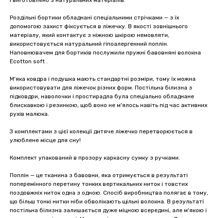
і виготовлено з натуральних матеріалів.
Роздільні бортики обладнані спеціальними стрічками — з їх
допомогою захист фіксується в ліжечку. В якості зовнішнього
матеріалу, який контактує з ніжною шкірою немовляти,
використовується натуральний гіпоалергенний поплін.
Наповнювачем для бортиків послужили пружні бавовняні волокна
Ecotton soft .
М'яка ковдра і подушка мають стандартні розміри, тому їх можна
використовувати для ліжечок різних форм. Постільна білизна з
підковдри, наволочки і простирадла була спеціально обладнане
блискавкою і резинкою, щоб воно не м'ялось навіть під час активних
рухів малюка.
З комплектами з цієї колекції дитяче ліжечко перетворюється в
улюблене місце для сну!
Комплект упакований в прозору каркасну сумку з ручками.
Поплін — це тканина з бавовни, яка отримується в результаті
поперемінного перетину тонких вертикальних ниток і товстих
поздовжніх ниток одна з одною. Спосіб виробництва полягає в тому,
що більш тонкі нитки ніби обволікають щільні волокна. В результаті
постільна білизна залишається дуже міцною всередині, але м'якою і