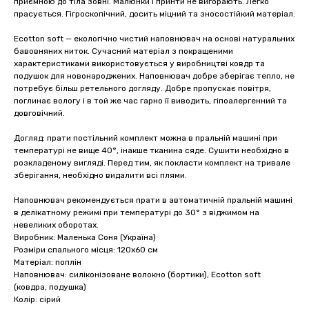
приємною до тіла зовні. Малюнки і принти не вигорають. Легко
прасується. Гігроскопічний, досить міцний та зносостійкий матеріал.
Ecotton soft — екологічно чистий наповнювач на основі натуральних
бавовняних ниток. Сучасний матеріал з покращеними
характеристиками використовується у виробництві ковдр та
подушок для новонароджених. Наповнювач добре зберігає тепло, не
потребує більш ретельного догляду. Добре пропускає повітря,
поглинає вологу і в той же час гарно її виводить, гіпоалергенний та
довговічний.
Догляд: прати постільний комплект можна в пральній машині при
температурі не вище 40°, інакше тканина сяде. Сушити необхідно в
розкладеному вигляді. Перед тим, як покласти комплект на тривале
зберігання, необхідно видалити всі плями.
Наповнювач рекомендується прати в автоматичній пральній машині
в делікатному режимі при температурі до 30° з віджимом на
невеликих оборотах.
Виробник: Маленька Соня (Україна)
Розміри спального місця: 120х60 см
Матеріал: поплін
Наповнювач: силіконізоване волокно (бортики), Ecotton soft
(ковдра, подушка)
Колір: сірий