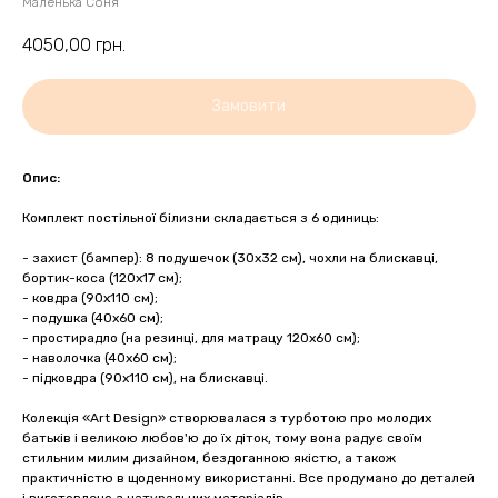
Маленька Соня
4050,00
грн.
Замовити
Опис:
Комплект постільної білизни складається з 6 одиниць:
- захист (бампер): 8 подушечок (30х32 см), чохли на блискавці,
бортик-коса (120х17 см);
- ковдра (90х110 см);
- подушка (40х60 см);
- простирадло (на резинці, для матрацу 120х60 см);
- наволочка (40х60 см);
- підковдра (90х110 см), на блискавці.
Колекція «Art Design» створювалася з турботою про молодих
батьків і великою любов'ю до їх діток, тому вона радує своїм
стильним милим дизайном, бездоганною якістю, а також
практичністю в щоденному використанні. Все продумано до деталей