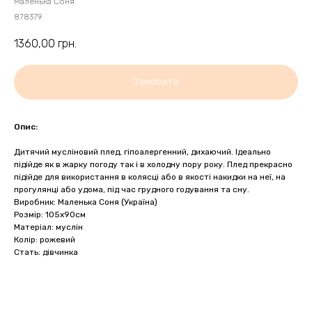
Маленька Соня
878379
1360,00
грн.
Замовити
Опис:
Дитячий мусліновий плед, гіпоалергенний, дихаючий. Ідеально
підійде як в жарку погоду так і в холодну пору року. Плед прекрасно
підійде для використання в колясці або в якості накидки на неї, на
прогулянці або удома, під час грудного годування та сну.
Виробник: Маленька Соня (Україна)
Розмір: 105х90см
Матеріал: муслін
Колір: рожевий
Стать: дівчинка