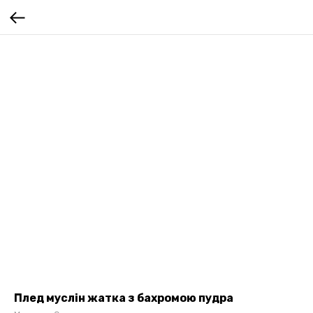
Плед муслін жатка з бахромою пудра