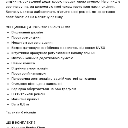
сидінням, оснащений додатковою продуктовою сумкою. На спинці є
зручна ручка, за допомогою якої налаштовується нахил сидіння.
Безпеку малюка забезпечать п'ятиточкові ремені, які додатково
застібаються на магнітну пряжку.
СПЕЦИФІКАЦІЯ КОЛЯСКИ ESPIRO FLOW
Вишуканий дизайн
Просторе сидіння
Механізм автоскладання
Водовідштовхуюча оббивка з захистом від сонця UV50+
Інтуїтивно зрозуміле регулювання нахилу спинки
Місткий кошик з додатковою сумкою
Великі колеса
Відмінна амортизація
Просторий капюшон
Панорамна вентиляція в задній частині капюшона
Оглядове віконце на капюшоні
Бар'єрка обертається на 360 градусів
П'ятиточкові ремені
Магнітна пряжка
Вага 8,5 кг
Гарантія 6 місяців
ЩО В КОМПЛЕКТІ?
Коляска Espiro Flow