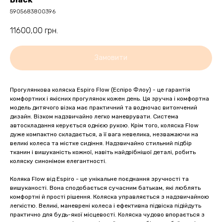
5905683800396
11600,00
грн.
Замовити
Прогулянкова коляска Espiro Flow (Еспіро Флоу) - це гарантія
комфортних і якісних прогулянок кожен день. Ця зручна і комфортна
модель дитячого візка має практичний та водночас витончений
дизайн. Візком надзвичайно легко маневрувати. Система
автоскладання керується однією рукою. Крім того, коляска Flow
дуже компактно складається, а її вага невелика, незважаючи на
великі колеса та містке сидіння. Надзвичайно стильний підбір
тканин і вишуканість кожної, навіть найдрібнішої деталі, робить
коляску синонімом елегантності.
Коляка Flow від Espiro - це унікальне поєднання зручності та
вишуканості. Вона сподобається сучасним батькам, які люблять
комфортні й прості рішення. Коляска управляється з надзвичайною
легкістю. Великі, маневрені колеса і ефективна підвіска підійдуть
практично для будь-якої місцевості. Коляска чудово впорається з