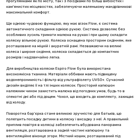
прогулянками як по місту, так і з поїздками по більш вибоїстих і
кам'янистих місцевостях, забезпечуючи маленькому мандрівникові
максимальний комфорт.
Ще однією чудовою функцією, яку має візок Flow, є система
автоматичного складання однією рукою. Система дозволяє без
особливих зусиль тримати малюка на руках і при цьому складати
коляску вільною рукою. Коляска оснащена просторим сидінням, яке
розташоване на міцній і акуратній рамі. Незважаючи на великі
колеса і широке сидіння, коляска складається до компактних
розмірів і надзвичайно легка.
Для виробництва коляски Espiro Flow була використана
високоякісна тканина. Матеріали оббивки мають підвищену
водонепроникність і фільтр від ультрафіолету UV50+. Сучасний
дизайн виділяє її на тлі інших колясок. Просторий капюшон
належним чином захистить малюка від погодних умов, будь то в
спекотні дні або під дощем. Чохол, що входить до комплекту, захищає
від холоду.
Поворотна бар’єрка стане великою зручністю для батьків, що
полегшить посадку дитини в коляску і висадку з неї. А правильний
приплив повітря в колясці забезпечить вбудована панорамна
вентиляція, розташована в задній частині капюшону та
вентиляційне віконце згори. Місткий кошик, розташований під