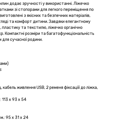
вилин додає зручності у використанні. Ліжечко
тками зі стопорами для легкого переміщення по
 виготовлені з якісних та безпечних матеріалів,
гляді та комфорт дитини. Завдяки елегантному
 пластику та текстилю, ліжечко органічно
єр. Компактні розміри та багатофункціональність
 для сучасної родини.
рами)
є
 кабель живлення USB, 2 ременя фіксаціїї до ліжка,
 113 х 93 х 54
.: 95 х 31 х 24
8