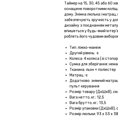
Таймер на 15, 30, 45 або 60 х
оснащене поворотними коліща
дому. Знімна люлька і матрац,
забезпечують зручність у до
дизайну з поєднанням металу,
впишеться у будь-який інтер’
роблять його чудовим вибором
Тип: ліжко-манеж
Другий рівень: є
Колеса: 4 колеса (зі стопо
Сумка для зберігання: нема
Тканина: льон + поліестер
Матрац.: є
Додатково: знімний матрац,
пульт керування
Розмір товару (ДхШхВ), см.:
Вага нетто, кг.: 12,5
Вага брутто, кг.: 13,5
Розмір упаковки (ДхШхВ), см
Розмір люльки: 93 x 53 x 3