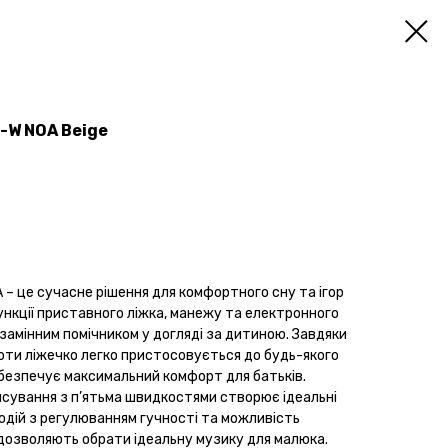
-W NOA Beige
– це сучасне рішення для комфортного сну та ігор
нкції приставного ліжка, манежу та електронного
замінним помічником у догляді за дитиною. Завдяки
оти ліжечко легко пристосовується до будь-якого
забезпечує максимальний комфорт для батьків.
сування з п’ятьма швидкостями створює ідеальні
лодій з регулюванням гучності та можливість
 дозволяють обрати ідеальну музику для малюка.