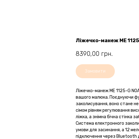
Ліжечко-манеж ME 1125
8390,00
грн.
Замовити
Ліжечко-манеж ME 1125-G NOA 
вашого малюка. Поєднуючи фу
заколисування, воно стане не
сімом рівням регулювання вис
ліжка, а знімна бічна стінка 
Система електронного заколи
умови для засинання, а 12 ме
підключення через Bluetooth