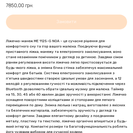
7850,00
грн.
Замовити
Ліжечко-манеж ME 1125-G NOA – це сучасне рішення для
комфортного сну та ігор вашого малюка. Поєднуючи функції
приставного ліжка, манежу та електронного заколисування, воно
стане незамінним помічником у догляді за дитиною. Завдяки сімом
рівням регулювання висоти ліжечко легко пристосовується до
будь-якого ліжка, а знімна бічна стінка забезпечує максимальний
комфорт для батьків. Система електронного заколисування з
п’ятьма швидкостями створює ідеальні умови для засинання, а 12
мелодій з регулюванням гучності та можливість підключення через
Bluetooth дозволяють обрати ідеальну музику для малюка. Таймер
на 15, 30, 45 або 60 хвилин додає зручності у використанні. Ліжечко
оснащене поворотними коліщатками зі стопорами для легкого
переміщення по дому. Знімна люлька і матрац, виготовлені з якісних
та безпечних матеріалів, забезпечують зручність у догляді та
комфорт дитини. Завдяки елегантному дизайну з поєднанням
металу, пластику та текстилю, ліжечко органічно впишеться у будь-
який інтер’єр. Компактні розміри та багатофункціональність роблять
його чудовим вибором для сучасної родини.