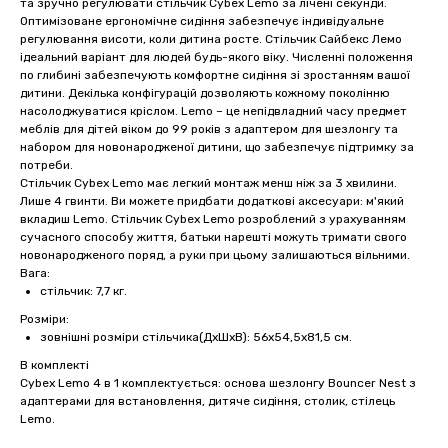
та зручно регулювати стільчик Cybex Lemo за лічені секунди.
Оптимізоване ергономічне сидіння забезпечує індивідуальне
регулювання висоти, коли дитина росте. Стільчик Сайбекс Лемо
ідеальний варіант для людей будь-якого віку. Численні положення
по глибині забезпечують комфортне сидіння зі зростанням вашої
дитини. Декілька конфігурацій дозволяють кожному поколінню
насолоджуватися кріслом. Lemo – це непідвладний часу предмет
меблів для дітей віком до 99 років з адаптером для шезлонгу та
набором для новонародженої дитини, що забезпечує підтримку за
потреби.
Стільчик Cybex Lemo має легкий монтаж менш ніж за 3 хвилини.
Лише 4 гвинти. Ви можете придбати додаткові аксесуари: м'який
вкладиш Lemo. Стільчик Cybex Lemo розроблений з урахуванням
сучасного способу життя, батьки нарешті можуть тримати свого
новонародженого поряд, а руки при цьому залишаються вільними.
Вага:
стільчик: 7,7 кг.
Розміри:
зовнішні розміри стільчика(ДxШxВ): 56х54,5х81,5 см.
В комплекті
Cybex Lemo 4 в 1 комплектується: основа шезлонгу Bouncer Nest з
адаптерами для встановлення, дитяче сидіння, столик, стілець
Lemo.