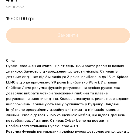
521003223
15600,00
грн.
Замовити
Опис
Cybex Lemo 4 в 1 all white - це стілець, який росте разом із вашою
дитиною. Баунсер від народження до шести місяців. Стілець із
дитячим сидінням від 6 місяців до 3 років, приблизно до 15 кг. Крісло
LEMO від 3 до приблизно 99 років (приблизно 95 кг). У стільця
Сайбекс Лемо розумна функція регулювання однією рукою, яка
дозволяє вибрати чотири положення глибини та плавне
регулювання висоти сидіння. Колеса зменшують ризик перекидання
випорожнень і збільшують вашу рухливість у будинку. Завдяки
інтуїтивно зрозумілому дизайну з чіткими та мінімалістськими
лініями Lemo є довговічною концепцією меблів, що відповідає всім
потребам вашої дитини. Стілець Cybex Lemo на все життя!
Особливості стільчика Cybex Lemo 4 в 1
Розумна функція регулювання однією рукою дозволяє легко, швидко