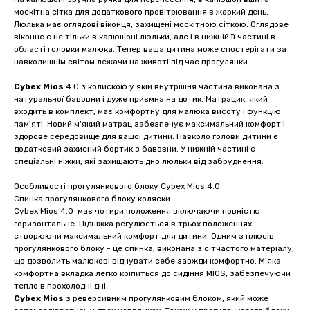
москітна сітка для додаткового провітрювання в жаркий день.
Люлька має оглядові віконця, захищені москітною сіткою. Оглядове
віконце є не тільки в капюшоні люльки, але і в нижній її частині в
області головки малюка. Тепер ваша дитина може спостерігати за
навколишнім світом лежачи на животі під час прогулянки.
Cybex Mios
4.0 з колискою у якій внутрішня частина виконана з
натуральної бавовни і дуже приємна на дотик. Матрацик, який
входить в комплект, має комфортну для малюка висоту і функцію
пам'яті. Новий м'який матрац забезпечує максимальний комфорт і
здорове середовище для вашої дитини. Навколо голови дитини є
додатковий захисний бортик з бавовни. У нижній частині є
спеціальні ніжки, які захищають дно люльки від забруднення.
Особливості прогулянкового блоку Cybex Mios 4.0
Спинка прогулянкового блоку коляски
Cybex Mios 4.0 має чотири положення включаючи повністю
горизонтальне. Підніжка регулюється в трьох положеннях
створюючи максимальний комфорт для дитини. Одним з плюсів
прогулянкового блоку - це спинка, виконана з сітчастого матеріалу,
що дозволить малюкові відчувати себе завжди комфортно. М'яка
комфортна вкладка легко кріпиться до сидіння MIOS, забезпечуючи
тепло в прохолодні дні.
Cybex Mios
з реверсивним прогулянковим блоком, який може