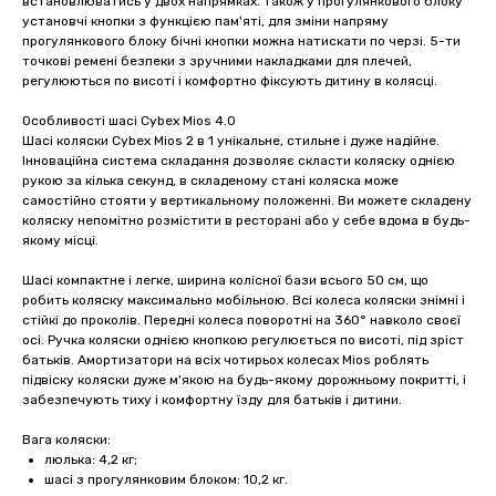
встановлюватись у двох напрямках. Також у прогулянкового блоку
установчі кнопки з функцією пам'яті, для зміни напряму
прогулянкового блоку бічні кнопки можна натискати по черзі. 5-ти
точкові ремені безпеки з зручними накладками для плечей,
регулюються по висоті і комфортно фіксують дитину в колясці.
Особливості шасі Cybex Mios 4.0
Шасі коляски Cybex Mios 2 в 1 унікальне, стильне і дуже надійне.
Інноваційна система складання дозволяє скласти коляску однією
рукою за кілька секунд, в складеному стані коляска може
самостійно стояти у вертикальному положенні. Ви можете складену
коляску непомітно розмістити в ресторані або у себе вдома в будь-
якому місці.
Шасі компактне і легке, ширина колісної бази всього 50 см, що
робить коляску максимально мобільною. Всі колеса коляски знімні і
стійкі до проколів. Передні колеса поворотні на 360° навколо своєї
осі. Ручка коляски однією кнопкою регулюється по висоті, під зріст
батьків. Амортизатори на всіх чотирьох колесах Mios роблять
підвіску коляски дуже м'якою на будь-якому дорожньому покритті, і
забезпечують тиху і комфортну їзду для батьків і дитини.
Вага коляски:
люлька: 4,2 кг;
шасі з прогулянковим блоком: 10,2 кг.