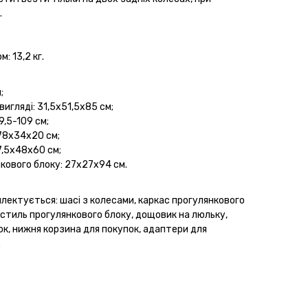
.
: 13,2 кг.
;
вигляді: 31,5х51,5х85 см;
9,5-109 см;
 78х34х20 см;
7,5х48х60 см;
нкового блоку: 27х27х94 см.
плектується: шасі з колесами, каркас прогулянкового
кстиль прогулянкового блоку, дощовик на люльку,
к, нижня корзина для покупок, адаптери для
.