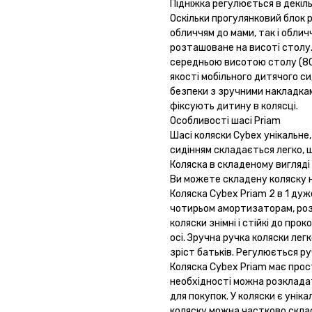
Підніжка регулюється в декіл
Оскільки прогулянковий блок
обличчям до мами, так і обли
розташоване на висоті столу. 
середньою висотою столу (80 
якості мобільного дитячого си
безпеки з зручними накладкам
фіксують дитину в колясці.
Особливості шасі Priam
Шасі коляски Cybex унікальне,
сидінням складається легко, ш
Коляска в складеному вигляді 
Ви можете складену коляску н
Коляска Cybex Priam 2 в 1 дуж
чотирьом амортизаторам, розт
коляски знімні і стійкі до про
осі. Зручна ручка коляски лег
зріст батьків. Регулюється р
Коляска Cybex Priam має прос
необхідності можна розкладат
для покупок. У коляски є унік
коляску можна частково скласт