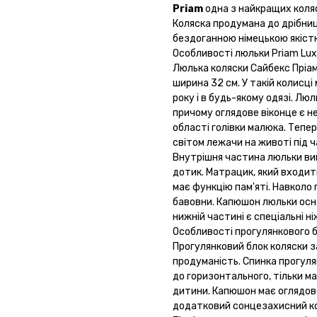
Priam
одна з найкращих коляс
Коляска продумана до дрібниц
бездоганною німецькою якіст
Особливості люльки Priam Lux
Люлька коляски Сайбекс Пріам 
ширина 32 см. У такій колисці
року і в будь-якому одязі. Лю
причому оглядове віконце є не 
області голівки малюка. Тепе
світом лежачи на животі під ч
Внутрішня частина люльки вик
дотик. Матрацик, який входит
має функцію пам'яті. Навколо
бавовни. Капюшон люльки осн
нижній частині є спеціальні н
Особливості прогулянкового 
Прогулянковий блок коляски за
продуманість. Спинка прогуля
до горизонтального, тільки м
дитини. Капюшон має оглядове
додатковий сонцезахисний к