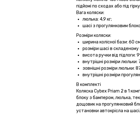
підйомі по сходах або під гірку
Вага коляски:
люлька: 4,9 кг;
шасі з прогулянковим блоком
Розміри коляски:
ширина колісної бази: 60 см
розміри шасі в складеному 
висота ручки від підлоги: 9
внутрішні розміри люльки:
зовнішні розміри люльки: 8
внутрішні розміри прогуля
В комплекті
Коляска Cybex Priam 2 в 1 ком
блоку з бампером, люлька, те
дощовик на прогулянковий бло
установки автокрісла на шасі