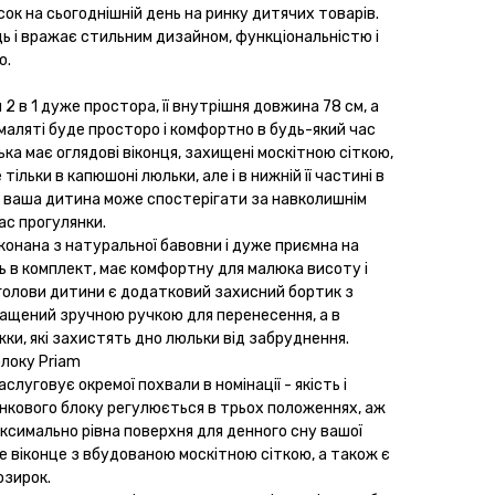
ок на сьогоднішній день на ринку дитячих товарів.
ь і вражає стильним дизайном, функціональністю і
ю.
2 в 1 дуже простора, її внутрішня довжина 78 см, а
 маляті буде просторо і комфортно в будь-який час
лька має оглядові віконця, захищені москітною сіткою,
тільки в капюшоні люльки, але і в нижній її частині в
р ваша дитина може спостерігати за навколишнім
ас прогулянки.
онана з натуральної бавовни і дуже приємна на
ь в комплект, має комфортну для малюка висоту і
 голови дитини є додатковий захисний бортик з
ащений зручною ручкою для перенесення, а в
іжки, які захистять дно люльки від забруднення.
блоку Priam
слуговує окремої похвали в номінації - якість і
нкового блоку регулюється в трьох положеннях, аж
аксимально рівна поверхня для денного сну вашої
 віконце з вбудованою москітною сіткою, а також є
озирок.