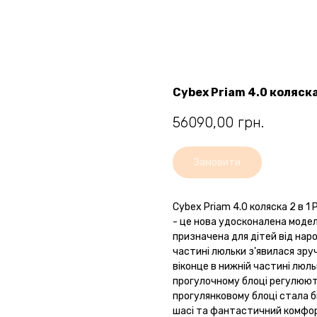
Cybex Priam 4.0 коляска
56090,00
грн.
Замовити
Cybex Priam 4.0 коляска 2 в 1
- це нова удосконалена модел
призначена для дітей від наро
частині люльки з'явилася зру
віконце в нижній частині люль
прогулочному блоці регулюють
прогулянковому блоці стала б
шасі та фантастичний комфор