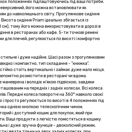
ькох положеннях підлаштовуючись під ваші потреби.
 реверсивний, його можна встановлювати як
ччям до навколишнього світу. Прогулянкове сидіння
Висота сидіння Priam ідеально збігається із
см), тому його можна використовувати в дорозі в
діння в ресторанах або кафе. 5-ти точкові ремені
и для плечей, регулюються по висоті і комфортно
 стильне і дуже надійне. Шасі разом з прогулянковим
видко і компактно, тип складання - "книжка".
стійко стоїть вертикально і займає дуже мало місця.
епомітно розмістити в ресторані чи вдома.
е маневрена і володіє м'якою підвіскою, завдяки
ашованим на передніх і задніх колесах. Всі колеса
колів. Передні колеса поворотні на 360° навколо своєї
ко і просто регулюється по висоті в 4 положеннях під
учка однією кнопкою телескопічним чином.
торий і доступний кошик для покупок, який при
и. Ваші продукти з легкістю помістяться в кошику
альна і дуже зручна функція - двоколісний режим,
и і везти тільки на двох задніх колесах, при