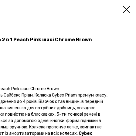
 2 в 1 Peach Pink шасі Chrome Brown
 Peach Pink шасі Chrome Brown
ь Сайбекс Пріам. Коляска Cybex Priam преміум класу,
дження до 4 років. Візочок став вищим, в передній
чна кишенька для потрібних дрібниць, оглядове
ки повністю на блискавках, 5-ти точкові ремені в
ся за допомогою однієї кнопки, форма підніжки в
ільш зручною. Коляска пропонує легке, компактне
т із амортизаторами на всіх колесах.
Cybex