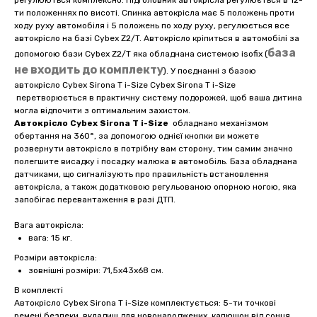
регулюються комплексно. Підголовник автокрісла регулюється в 12-
ти положеннях по висоті. Спинка автокрісла має 5 положень проти
ходу руху автомобіля і 5 положень по ходу руху, регулюється все
автокрісло на базі Cybex Z2/T. Автокрісло кріпиться в автомобілі за
база
допомогою бази Cybex Z2/T яка обладнана системою isofix (
не входить до комплекту
). У поєднанні з базою
автокрісло Cybex Sirona T i-Size Cybex Sirona T i-Size
перетворюється в практичну систему подорожей, щоб ваша дитина
могла відпочити з оптимальним захистом.
Автокрісло Cybex Sirona T i-Size
обладнано механізмом
обертання на 360°, за допомогою однієї кнопки ви можете
розвернути автокрісло в потрібну вам сторону, тим самим значно
полегшите висадку і посадку малюка в автомобіль. База обладнана
датчиками, що сигналізують про правильність встановлення
автокрісла, а також додатковою регульованою опорною ногою, яка
запобігає перевантаження в разі ДТП.
Вага автокрісла:
вага: 15 кг.
Розміри автокрісла:
зовнішні розміри: 71,5х43х68 см.
В комплекті
Автокрісло Cybex Sirona T i-Size комплектується: 5-ти точкові
ремені безпеки, вкладиш для новонароджених, капюшон від сонця,