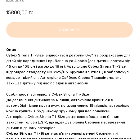
523000381
15800,00
грн.
Замовити
Опис
Cybex Sirona T i-Size відноситься до групи 0+/1 та розраховано для
дітей від народження і приблизно до 4 років (для дитини ростом від
45 см до 105 см і вагою до 18 кг). Автокрісло Cybex Sirona T i-Size
відповідає стандарту UN R129/03. Кругова вентиляція забезпечує
комфорт цілий рік. Автокрісло Сайбекс Сірона Т максімамально
захищає дитину під час поїздок в автомобілі.
Особливості автокрісла Cybex Sirona T i-Size
До досягнення дитиною 15 місяців, автокрісло кріпиться в
автомобілі тільки проти руху, по досягненню 15 місяців, автокрісло
можна кріпити в будь-якому зручному для вас положенні.
Автокрісло Cybex Sirona T i-Size додатково обладнано бічним
захистом голови L.S.P., що підвищує рівень безпеки перевезення
дитини в даному автокріслі.
Cybex Sirona T i-Size
має п'ятиточкові ремені безпеки, які