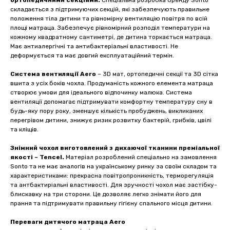
ортопедичними секціями.
Спеціальна розробка бренду Sonto
складається з підтримуючих секцій, які забезпечують правильне
положення тіла дитини та рівномірну вентиляцію повітря по всій
площі матраца. Забезпечує рівномірний розподіл температури на
кожному квадратному сантиметрі, де дитина торкається матраца.
Має антиалергічні та антибактеріальні властивості. Не
деформується та має довгий експлуатаційний термін.
Система вентиляції Aero
– 3D мат, ортопедичні секції та 3D сітка
вшита з усіх боків чохла. Продуманість кожного елемента матраца
створює умови для ідеального відпочинку малюка. Система
вентиляції допомагає підтримувати комфортну температуру сну в
будь-яку пору року, зменшує кількість пробуджень, викликаних
перегрівом дитини, знижує ризик розвитку бактерій, грибків, цвілі
та кліщів.
Знімний чохол виготовлений з дихаючої тканини преміальної
якості – Tencel.
Матеріал розроблений спеціально на замовлення
Sonto та не має аналогів на українському ринку за своїм складом та
характеристиками: прекрасна повітропроникність, терморегуляція
та антбактиріальні властивості. Для зручності чохол має застібку-
блискавку на три сторони. Це дозволяє легко знімати його для
прання та підтримувати правильну гігієну спального місця дитини.
Переваги дитячого матраца Aero