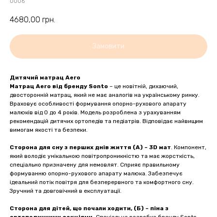
0006
4680,00
грн.
Замовити
Дитячий матрац Аеro
Матрац Aero від бренду Sonto
– це новітній, дихаючий,
двосторонній матрац, який не має аналогів на українському ринку.
Враховує особливості формування опорно-рухового апарату
малюків від 0 до 4 років. Модель розроблена з урахуванням
рекомендацій дитячих ортопедів та педіатрів. Відповідає найвищим
вимогам якості та безпеки.
Сторона для сну з перших днів життя (А) – 3D мат
. Компонент,
який володіє унікальною повітропроникністю та має жорсткість,
спеціально призначену для немовлят. Сприяє правильному
формуванню опорно-рухового апарату малюка. Забезпечує
ідеальний потік повітря для безперервного та комфортного сну.
Зручний та довговічний в експлуатації.
Сторона для дітей, що почали ходити, (Б) – піна з