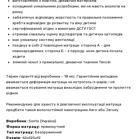
виготовлений з новітніх, дихаючих матеріалів
оснащений унікальними розробками, які не мають аналогів на
ринку
забезпечує відповідну жорсткість та правильне положення
хребта відповідно до розвитку та віку дитини
сертифікований згідно з вимогами ДСТУ ГОСТ
отримав схвальну оцінку від педіатрів та дитячих ортопедів
має унікальну систему вентиляції
поєднує в собі 2 повноцінні матраци: сторона А – для
новонароджених; сторона Б – з періоду, коли дитина почала
ходити
знімний чохол з преміальної, дихаючої тканини Tencel.
Термін гарантії від виробника – 18 міс. Гарантійним випадком
вважається деформація матраца чи котрогось із шарів, і не
вважається псування матраца внаслідок забруднення чи пролиття
рідини.
Рекомендуємо для захисту й довговічної експлуатації матраца
придбати також вологостійкий наматрацник Aero або Jersey.
Виробник:
Sonto (Україна)
Форма матрацу:
прямокутний
Тип матрацу:
безпружинний
Розмір:
60x120x12