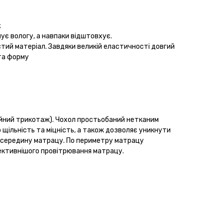
;
ичує вологу, а навпаки відштовхує.
стий матеріал. Завдяки великій еластичності довгий
та форму
ійний трикотаж). Чохол простьобаний нетканим
 щільність та міцність, а також дозволяє уникнути
всередину матрацу. По периметру матрацу
ективнішого провітрювання матрацу.