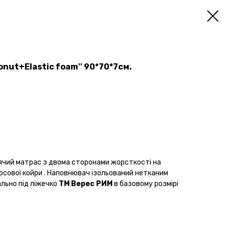
onut+Elastic foam'' 90*70*7см.
чий матрас з двома сторонами жорсткості на
косової койри . Наповнювач ізольований нетканим
льно під ліжечко
ТМ Верес РИМ
в базовому розмірі