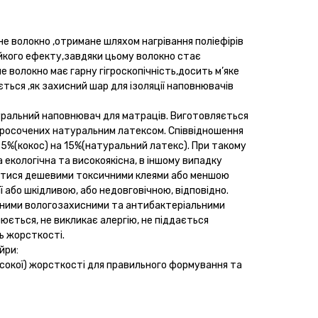
не волокно ,отримане шляхом нагрівання поліефірів
йкого ефекту,завдяки цьому волокно стає
 волокно має гарну гігроскопічність,досить м’яке
ться ,як захисний шар для ізоляції наповнювачів
ральний наповнювач для матраців. Виготовляється
 просочених натуральним латексом. Співвідношення
85%(кокос) на 15%(натуральний латекс). При такому
 екологічна та високоякісна, в іншому випадку
атися дешевими токсичними клеями або меншою
її або шкідливою, або недовговічною, відповідно.
інними вологозахисними та антибактеріальними
ється, не викликає алергію, не піддається
ь жорсткості.
йри:
исокої) жорсткості для правильного формування та