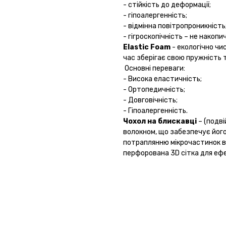
- стійкість до деформації;
- гіпоалергенність;
- відмінна повітропроникність
- гігроскопічність – не накоп
Elastic Foam
- екологічно чи
час зберігає свою пружність 
Основні переваги: ​​
- Висока еластичність;
- Ортопедичність;
- Довговічність;
- Гіпоалергенність.
Чохол на блискавці
– (подв
волокном, що забезпечує його
потраплянню мікрочастинок 
перфорована 3D сітка для еф