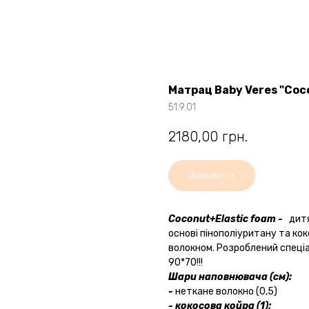
Матрац Baby Veres "Coc
51.9.01
2180,00
грн.
Замовити
Coconut+Elastic foam -
дитя
основі пінополіуритану та ко
волокном. Розроблений спеціа
90*70!!!
Шари наповнювача (см):
-
неткане волокно (0,5)
- кокосова койра (1);