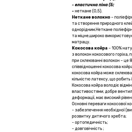
- еластична піна (5;
-
неткане (0,5).
Неткане волокно
– поліефір
та створення природного кле
однорідним.Неткане поліефірне
та міцне,широко використовує
матрацу.
Кокосова койра
– 100% нату
з волокон кокосового горіха,
при склеюванні волокон – це 
співвідношенні кокосова койра
кокосова койра може склеюв
кількістю латексу, що робить 
Кокосова койра володіє відм
властивостями; добре вентилю
деформації, має високий рівен
Основні переваги кокосової ко
- забезпечення необхідної (в
розвитку дитячого хребта;
- ортопедичність;
- довговічність ;