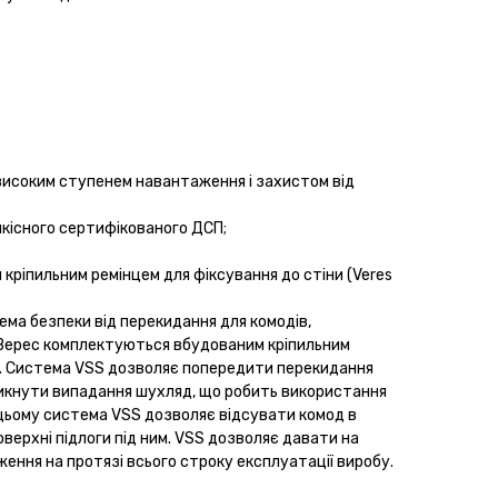
 високим ступенем навантаження і захистом від
кісного сертифікованого ДСП;
кріпильним ремінцем для фіксування до стіни (Veres
ема безпеки від перекидання для комодів,
и Верес комплектуються вбудованим кріпильним
ни. Система VSS дозволяє попередити перекидання
никнути випадання шухляд, що робить використання
 цьому система VSS дозволяє відсувати комод в
верхні підлоги під ним. VSS дозволяє давати на
ння на протязі всього строку експлуатації виробу.