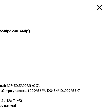
колір: кашемір)
см):
127*50,3*207,1(±0,3).
см):
три упаковки (209*56*9, 190*54*10, 209*56*7
,4 / 126,7 (±3).
му вигляді.