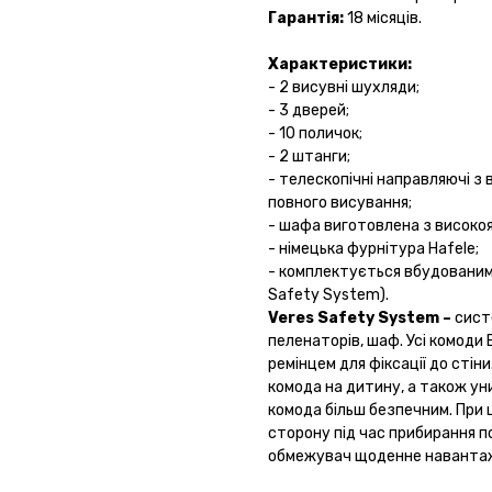
Гарантія:
18 місяців.
Характеристики:
- 2 висувні шухляди;
- 3 дверей;
- 10 поличок;
- 2 штанги;
- телескопічні направляючі з
повного висування;
- шафа виготовлена з високоя
- німецька фурнітура Hafele;
- комплектується вбудованим 
Safety System).
Veres Safety System –
сист
пеленаторів, шаф. Усі комод
ремінцем для фіксації до сті
комода на дитину, а також у
комода більш безпечним. При
сторону під час прибирання по
обмежувач щоденне навантаже