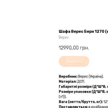
Шафа Верес Берн 1270 (
Верес
12990,00
грн.
Замовити
Виробник:
Верес (Україна).
Матеріал:
ДСП.
Габаритні розміри (Д*Ш*В, 
Розміри упаковки
(Д*Ш*В, 
(±1)).
Вага (нетто/брутто, кг):
121
Поставляється:
в розібрано