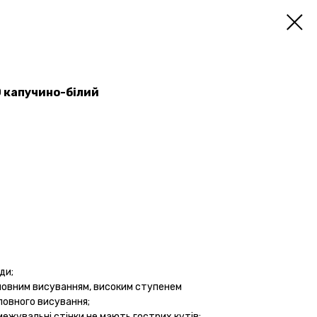
0 капучино-білий
ди;
 повним висуванням, високим ступенем
повного висування;
межувальні стінки не мають гострих кутів;