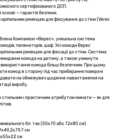
оякісного сертифікованого ДСП;
й основі — гарантія безпеки;
кріпильним ремінцем для фіксування до стіни (Veres
блена Компанією «Верес», унікальна система
омодів, пеленаторів, шаф. Усі комоди Верес
іпильним ремінцем для фіксації до стіни. Система
екидання комода на дитину, а також уникнути
 використання комода більш безпечним. При цьому
ти комод в сторону під час прибирання поверхні
яє давати на обмежувач щоденне навантаження на
тації виробу.
 стильним і практичним атрибутом кімнати — як для
ітків.
вивального бл: так (50х70 або 72х80 см)
9х49,2х79,7 см
4х55х22 см