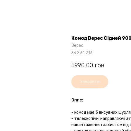
Комод Верес Сідней 90
Верес
33.2.34.2.13
5990,00
грн.
Замовити
Опис:
- комод має 3 висувних шухля
- телескопічні направляючі з
навантаження і захистом від 
- верхня частина комоду й об