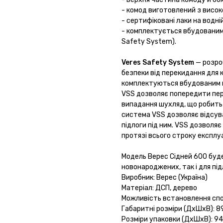
- комод виготовлений з висок
- сертифіковані лаки на водні
- комплектується вбудованим 
Safety System).
Veres Safety System
— розро
безпеки від перекидання для к
комплектуються вбудованим кр
VSS дозволяє попередити пер
випадання шухляд, що робить
система VSS дозволяє відсува
підлоги під ним. VSS дозвол
протязі всього строку експлуа
Модель Верес Сідней 600 буде
новонароджених, так і для підл
Виробник: Верес (Україна)
Матеріал: ДСП, дерево
Можливість встановлення спо
Габаритні розміри (ДхШхВ): 8
Розміри упаковки (ДхШхВ): 9