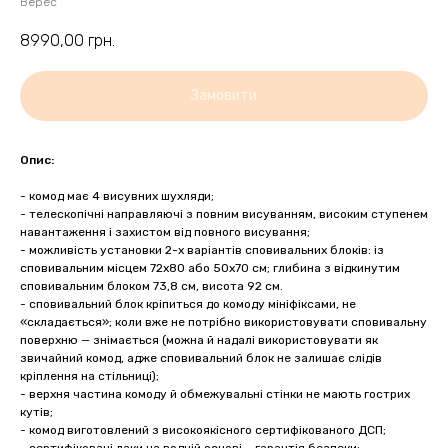
Верес
8990,00
грн.
Замовити
Опис:
- комод має 4 висувних шухляди;
- телескопічні направляючі з повним висуванням, високим ступенем
навантаження і захистом від повного висування;
- можливість установки 2-х варіантів сповивальних блоків: із
сповивальним місцем 72х80 або 50х70 см; глибина з відкинутим
сповивальним блоком 73,8 см, висота 92 см.
- сповивальний блок кріпиться до комоду мініфіксами, не
«складається»; коли вже не потрібно використовувати сповивальну
поверхню — знімається (можна й надалі використовувати як
звичайний комод, адже сповивальний блок не залишає слідів
кріплення на стільниці);
- верхня частина комоду й обмежувальні стінки не мають гострих
кутів;
- комод виготовлений з високоякісного сертифікованого ДСП;