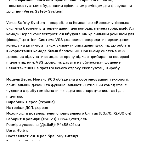
- сертифіковані лаки на водній основі – гарантія безпеки;
- комплектується вбудованим кріпильним ремінцем для фіксування
до стіни (Veres Safety System).
Veres Safety System — розроблена Компанією «Верес», унікальна
система безпеки від перекидання для комодів, пеленаторів, шаф. Усі
комоди Верес комплектуються вбудованим кріпильним ремінцем для
фіксації до стіни. Система VSS дозволяє попередити перекидання
комода на дитину, а також уникнути випадання шухляд, що робить
використання комода більш безпечним. При цьому система VSS
дозволяє відсувати комод в сторону під час прибирання поверхні
підлоги під ним. VSS дозволяє давати на обмежувач щоденне
навантаження на протязі всього строку експлуатації виробу.
Модель Верес Монако 900 об'єднала в собі інноваційні технології,
оригінальний дизайн та функціональність. Стильний комод стане
чудовим атрибутом кімнати — як для новонароджених, так і для
підлітків.
Виробник: Верес (Україна)
Матеріал: ДСП, дерево
Можливість встановлення сповивального бл: так (50х70; 72х80 см)
Габаритні розміри (ДхШхВ): 89х49,2х81,7 см
Розміри упаковки (ДхШхВ): 94х55х21 см
Вага: 45,6 кг
Поставляється: в розібраному вигляді