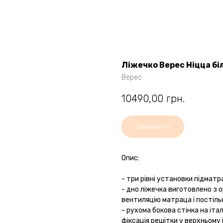
Ліжечко Верес Ніцца бі
Верес
10490,00
грн.
Замовити
Опис:
- три рівні установки підматр
- дно ліжечка виготовлено з
вентиляцію матраца і постільн
- рухома бокова стінка на іта
фіксація решітки у верхньому і