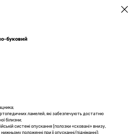
ло-буковий
ацника;
 ортопедичних ламелей, які забезпечують достатню
ої білизни;
лійській системі опускання (полозки «сховані» внизу,
 нижньому положенні при її опусканні/підніманні);