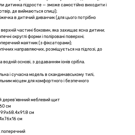
оли дитинка підросте — зможе самостійно виходити і
отвір, де виймаються спиці);
іжечка в дитячий диванчик (для цього потрібно
 верхній частині боковин, яка захищає ясна дитини;
печні округлі форми і поліровані поверхні;
перечний маятник (з фіксаторами);
пічних направляючих, розміщується на підлозі, до
а водній основі, з додаванням іонів срібла.
льна і сучасна модель в скандинавському тилі,
альним місцем для комфортного і безпечного
й дерев'явнний меблевий щит
х60 см
29.9х68.4х91.8 см
24х76х16 см
к поперечний