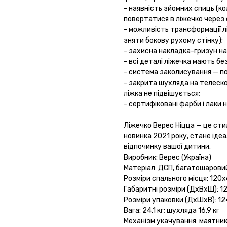
- наявність зйомних спиць (к
повертатися в ліжечко через 
- можливість трансформації л
зняти бокову рухому стінку);
- захисна накладка-гризун на
- всі деталі ліжечка мають без
- система заколисування — по
- закрита шухляда на телеско
ліжка не підвішується;
- сертифіковані фарби і лаки н
Ліжечко Верес Ніцца — це сти
новинка 2021 року, стане іде
відпочинку вашої дитини.
Виробник: Верес (Україна)
Матеріал: ДСП, багатошарови
Розміри спального місця: 120
Габаритні розміри (ДхВхШ): 1
Розміри упаковки (ДхШхВ): 1
Вага: 24,1 кг; шухляда 16,9 кг
Механізм укачування: маятни