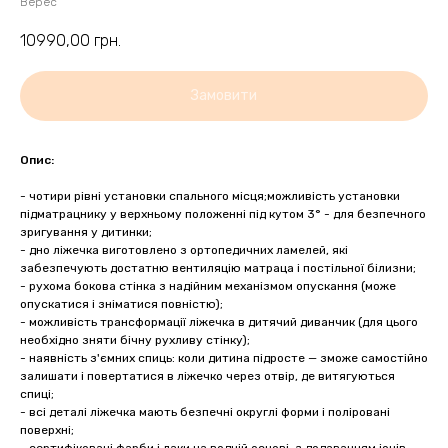
Верес
10990,00
грн.
Замовити
Опис:
- чотири рівні установки спального місця;можливість установки
підматрацнику у верхньому положенні під кутом 3° - для безпечного
зригування у дитинки;
- дно ліжечка виготовлено з ортопедичних ламелей, які
забезпечують достатню вентиляцію матраца і постільної білизни;
- рухома бокова стінка з надійним механізмом опускання (може
опускатися і зніматися повністю);
- можливість трансформації ліжечка в дитячий диванчик (для цього
необхідно зняти бічну рухливу стінку);
- наявність з'ємних спиць: коли дитина підросте — зможе самостійно
залишати і повертатися в ліжечко через отвір, де витягуються
спиці;
- всі деталі ліжечка мають безпечні округлі форми і поліровані
поверхні;