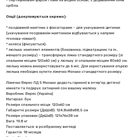
- сертифіковані фарби і лаки на водній основі, з додаванням іонів
срібла.
Опції (докуповуються окремо):
* поздовжній маятник з фіксаторами – для укачування дитинки
(укачування поздовжнім маятником відбувається у напрямі
«голова-ніжки»);
* колеса (фіксуються);
* люлька: комплект елементів (боковинка, підматрацник та ін.,
меншого розміру) – трансформує ліжко стандартного розміру (зі
спальним місцем 120х60 см) у люльку зі спальним місцем 80х60 см;
люльку можна використовувати до 6 міс. Для користування опцією
люлька необхідно купити ліжечко Монако стандартного розміру.
Ліжечко Верес ЛД 5 Монако додасть гармонії в інтер'єр дитячої
кімнати та подарує затишний сон вашому малюку.
Виробник: Верес (Україна)
Матеріал: бук
Розміри спального місця: 120х60 см
Габаритні розміри (ДхШхВ): 124,8х68х88,5 см
Розміри упаковки (ДхШхВ): 121х76х38 см
Вага: 19,8 кг
Поставляється: в розібраному вигляді
Гарантія: 18 місяців