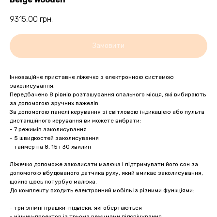
9315,00
грн.
Замовити
Інноваційне приставне ліжечко з електронною системою
заколисування.
Передбачено 8 рівнів розташування спального місця, які вибирають
за допомогою зручних важелів.
За допомогою панелі керування зі світловою індикацією або пульта
дистанційного керування ви можете вибрати:
- 7 режимів заколисування
- 5 швидкостей заколисування
- таймер на 8, 15 і 30 хвилин
Ліжечко допоможе заколисати малюка і підтримувати його сон за
допомогою вбудованого датчика руху, який вмикає заколисування,
щойно щось потурбує малюка.
До комплекту входить електронний мобіль із різними функціями:
- три знімні іграшки-підвіски, які обертаються
- нічник-проектор із трьома режимами підсвічування