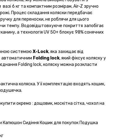
и вазі 6 кг та компактним розмірам, Air-Z зручно
орожі. Процес складання коляски передбачає
 ручку для переноски, не роблячи для цього
яючи темпу. Водовідштовхуюче покриття запобігає
канину, а технологія UV 50+ блокує 98% сонячних
ичною системою
X-Lock
, яка захищає від
 і автоматичним
Folding lock
, який фіксує коляску у
'єднання Folding lock, коляску можна розкласти
актична коляска. У її комплектацію входять кошик,
подушечка.
купити окремо : дощовик, москітна сітка, чохол на
ми Капюшон Сидіння Кошик для покупок Подушка
кг