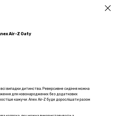
nex Air-Z Oaty
а всі випадки дитинства. Реверсивне сидіння можна
оження для новонароджених без додаткових
Простіше кажучи: Anex Air-Z буде дорослішати разом
ова коляска, яку можна використовувати з