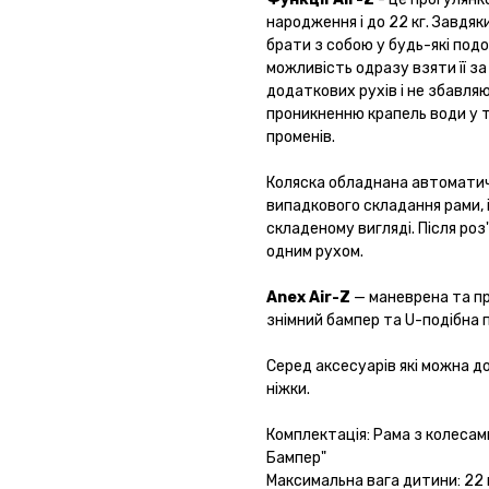
народження і до 22 кг. Завдяк
брати з собою у будь-які под
можливість одразу взяти її за
додаткових рухів і не збавл
проникненню крапель води у т
променів.
Коляска обладнана автомат
випадкового складання рами,
складеному вигляді. Після роз
одним рухом.
Anex Air-Z
— маневрена та пр
знімний бампер та U-подібна 
Серед аксесуарів які можна до
ніжки.
Комплектація: Рама з колеса
Бампер"
Максимальна вага дитини: 22 