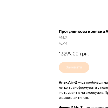
Прогулянкова коляска A
ANEX
Az-14
13299,00
грн.
Замовити
Anex Air-Z
— це комбінація н
легко трансформувати у пол
інструментів чи аксесуарів. 
з вашою дитиною.
Функції Air-Z
- це прогулянк