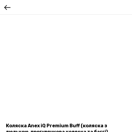
Коляска Anex iQ Premium Buff (коляска з
люлькою, прогулянкова коляска та баггі)