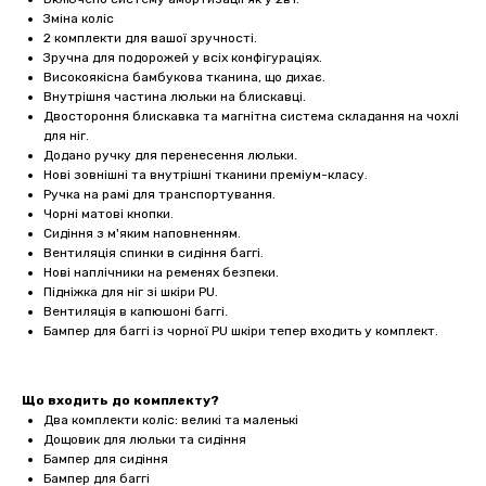
Зміна коліс
2 комплекти для вашої зручності.
Зручна для подорожей у всіх конфігураціях.
Високоякісна бамбукова тканина, що дихає.
Внутрішня частина люльки на блискавці.
Двостороння блискавка та магнітна система складання на чохлі
для ніг.
Додано ручку для перенесення люльки.
Нові зовнішні та внутрішні тканини преміум-класу.
Ручка на рамі для транспортування.
Чорні матові кнопки.
Сидіння з м'яким наповненням.
Вентиляція спинки в сидіння баггі.
Нові наплічники на ременях безпеки.
Підніжка для ніг зі шкіри PU.
Вентиляція в капюшоні баггі.
Бампер для баггі із чорної PU шкіри тепер входить у комплект.
Що входить до комплекту?
Два комплекти коліс: великі та маленькі
Дощовик для люльки та сидіння
Бампер для сидіння
Бампер для баггі