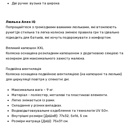
Дві ручки: вузька та широка
Люлька Anex iQ
Попрощайтеся з громіздкими важкими люльками, які втомлюють
руки! Ця стильна та легка колиска змінює правила гри та ідеально
підходить для батьків, які хочуть подорожувати з комфортом.
Великий капюшон XXL
Коляска оснащена розкладним капюшоном з додатковою секцією та
козирком для максимального захисту малюка.
Подвійна вентиляція
Коляска оснащена подвійною вентиляцією (на капюшоні та люльки)
для циркуляції повітря у спекотні дні.
Максимальна вага – 9 кг.
Матеріал - поліестер, металеві та пластикові елементи.
Легко знімається із рами.
Складання у різних випадках.
Водовідштовхувальне оздоблення та технологія UV 50+.
Внутрішні розміри (ДхШхВ): 77х32, 5х16, 5 см.
Розміри матраца (ДхШ): 75х31 см.