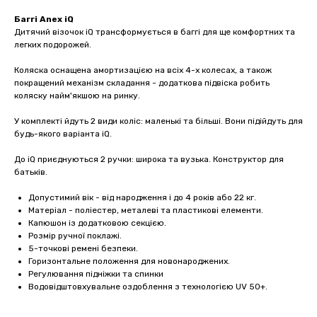
Баггі Anex iQ
Дитячий візочок iQ трансформується в баггі для ще комфортних та
легких подорожей.
Коляска оснащена амортизацією на всіх 4-х колесах, а також
покращений механізм складання - додаткова підвіска робить
коляску найм'якшою на ринку.
У комплекті йдуть 2 види коліс: маленькі та більші. Вони підійдуть для
будь-якого варіанта iQ.
До iQ приєднуються 2 ручки: широка та вузька. Конструктор для
батьків.
Допустимий вік - від народження і до 4 років або 22 кг.
Матеріал - поліестер, металеві та пластикові елементи.
Капюшон із додатковою секцією.
Розмір ручної поклажі.
5-точкові ремені безпеки.
Горизонтальне положення для новонароджених.
Регулювання підніжки та спинки
Водовідштовхувальне оздоблення з технологією UV 50+.