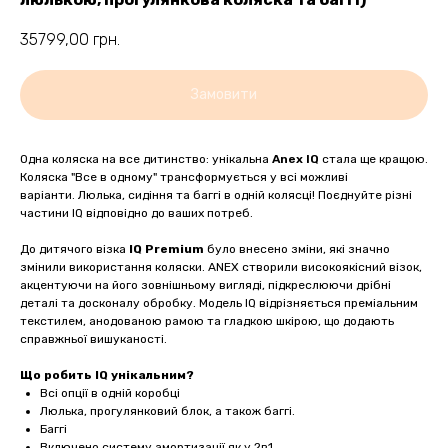
35799,00
грн.
Замовити
Одна коляска на все дитинство: унікальна
Anex IQ
стала ще кращою.
Коляска "Все в одному" трансформується у всі можливі
варіанти. Люлька, сидіння та баггі в одній колясці! Поєднуйте різні
частини IQ відповідно до ваших потреб.
До дитячого візка
IQ Premium
було внесено зміни, які значно
змінили використання коляски. ANEX створили високоякісний візок,
акцентуючи на його зовнішньому вигляді, підкреслюючи дрібні
деталі та досконалу обробку. Модель IQ відрізняється преміальним
текстилем, анодованою рамою та гладкою шкірою, що додають
справжньої вишуканості.
Що робить IQ унікальним?
Всі опції в одній коробці
Люлька, прогулянковий блок, а також баггі.
Баггі
Включено систему амортизації як у 2в1.