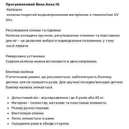
Прогулянковий блок Anex iQ
Капюшон
коляски покритий водонепроникним матеріалом з технологією UV
50+.
Регулювання спинки та підніжки
Коляска оснащена зручною, регульованою спинкою та підставкою
для ніг – це дозволяє вибрати індивідуальне положення, у тому
числі лежаче
Реверсивна установка
Сидіння коляски можна встановити в двох напрямках.
Безпека малюка
П'ятиточкові ремені, що регулюються, забезпечують безпеку
дитини, але не сковують рухів. Для зручної посадки/висадки дитини
бампер малюка знімається.
Допустимий вік - від народження і до 4 років або 22 кг.
Матеріал - поліестер, металеві та пластикові елементи.
Розмір ручної поклажі.
Вентиляція спинки.
Легко знімається із рами.
Складання рами в обидві сторони.