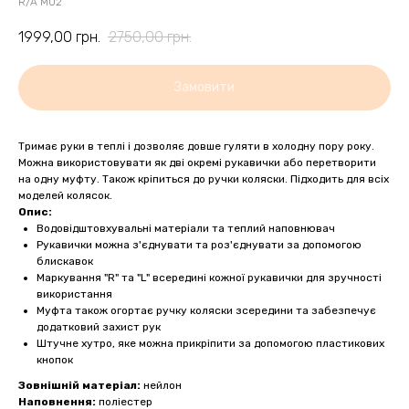
R/A M02
1999,00
грн.
2750,00
грн.
Замовити
Тримає руки в теплі і дозволяє довше гуляти в холодну пору року.
Можна використовувати як дві окремі рукавички або перетворити
на одну муфту. Також кріпиться до ручки коляски. Підходить для всіх
моделей колясок.
Опис:
Водовідштовхувальні матеріали та теплий наповнювач
Рукавички можна з'єднувати та роз'єднувати за допомогою
блискавок
Маркування "R" та "L" всередині кожної рукавички для зручності
використання
Муфта також огортає ручку коляски зсередини та забезпечує
додатковий захист рук
Штучне хутро, яке можна прикріпити за допомогою пластикових
кнопок
Зовнішній матеріал:
нейлон
Наповнення:
поліестер