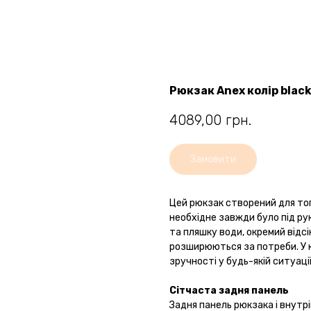
Рюкзак Anex колір blac
4089,00
грн.
Замовити
Цей рюкзак створений для тог
необхідне завжди було під ру
та пляшку води, окремий відсік
розширюються за потреби. У к
зручності у будь-якій ситуації
Сітчаста задня панель
Задня панель рюкзака і внутрі