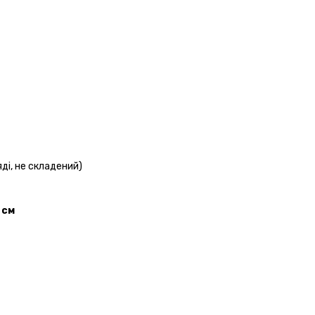
ді, не складений)
 см