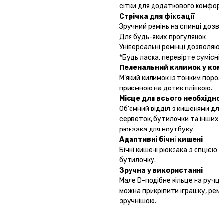
сітки для додаткового комфо
Стрічка для фіксації
Зручний ремінь на спинці дозв
Для будь-яких прогулянок
Універсальні ремінці дозволяю
*Будь ласка, перевірте сумісні
Пеленальний килимок у ко
М’який килимок із тонким пор
приємною на дотик плівкою.
Місце для всього необхідн
Об’ємний відділ з кишенями дл
серветок, бутилочки та інших 
рюкзака для ноутбуку.
Адаптивні бічні кишені
Бічні кишені рюкзака з опціє
бутилочку.
Зручна у використанні
Мале D-подібне кільце на ручц
можна прикріпити іграшку, рем
зручнішою.