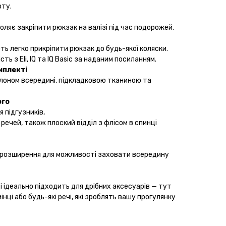
рту.
оляє закріпити рюкзак на валізі під час подорожей.
ть легко прикріпити рюкзак до будь-якої коляски.
сть з Eli, IQ та IQ Basic за наданим посиланням.
мплекті
олоном всередині, підкладковою тканиною та
ого
я підгузників,
речей, також плоский відділ з флісом в спинці
ю розширення для можливості заховати всередину
і ідеально підходить для дрібних аксесуарів — тут
інці або будь-які речі, які зроблять вашу прогулянку