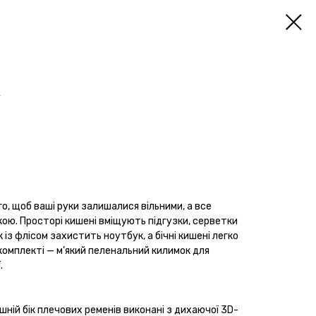
k
о, щоб ваші руки залишалися вільними, а все
кою. Просторі кишені вміщують підгузки, серветки
 із флісом захистить ноутбук, а бічні кишені легко
омплекті — м’який пеленальний килимок для
.
шній бік плечових ременів виконані з дихаючої 3D-