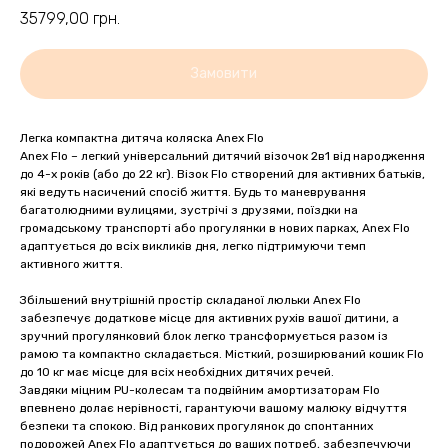
35799,00
грн.
Замовити
Легка компактна дитяча коляска Anex Flo
Anex Flo – легкий універсальний дитячий візочок 2в1 від народження
до 4-х років (або до 22 кг). Візок Flo створений для активних батьків,
які ведуть насичений спосіб життя. Будь то маневрування
багатолюдними вулицями, зустрічі з друзями, поїздки на
громадському транспорті або прогулянки в нових парках, Anex Flo
адаптується до всіх викликів дня, легко підтримуючи темп
активного життя.
Збільшений внутрішній простір складаної люльки Anex Flo
забезпечує додаткове місце для активних рухів вашої дитини, а
зручний прогулянковий блок легко трансформується разом із
рамою та компактно складається. Місткий, розширюваний кошик Flo
до 10 кг має місце для всіх необхідних дитячих речей.
Завдяки міцним PU-колесам та подвійним амортизаторам Flo
впевнено долає нерівності, гарантуючи вашому малюку відчуття
безпеки та спокою. Від ранкових прогулянок до спонтанних
подорожей Anex Flo адаптується до ваших потреб, забезпечуючи