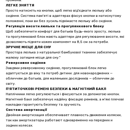
променів.
ЛЕГКЕ ЗНЯТТЯ
Просто натисніть на кнопки, щоб легко від'єднати люльку або
сидіння. Система пам'яті в адаптерах фіксує кнопки в натиснутому
положенні, поки ви без зусиль піднімаєте люльку або сидіння.
Регуляція висоти люльки та прогулянкового блоку
Щоб забезпечити комфорт для батьків будь-якого зросту, люлька
та прогулянковий блок мають адаптери для регулювання висоти, які
дозволяють підняти кожен компонент на 8,5 см за потреби.
ЗРУЧНЕ МІСЦЕ ДЛЯ СНУ
Простора люлька з натуральної бамбукової тканини забезпечує
малюку затишне місце для сну."
Реверсивне сидіння
Завдяки реверсивному сидінню, прогулянковий блок легко
адаптується до віку та потреб дитини: для новонароджених —
обличчям до батьків, для маленьких дослідників — обличчям до
світу.
П'ЯТИТОЧКОВІ РЕМЕНІ БЕЗПЕКИ & МАГНІТНИЙ БАКЛ
Наплічники легко регулюються і фіксуються за допомогою кнопок.
Магнітний бакл забезпечує надійну фіксацію ременів, а м'які плечові
накладки гарантують безпеку та зручність.
Система амортизації
Двойная амортизация обеспечивает плавность движения коляски,
так как амортизаторы работают одновременно на передних и
задних колесах.