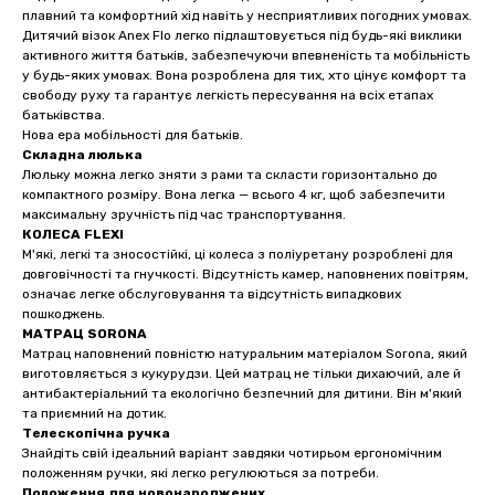
плавний та комфортний хід навіть у несприятливих погодних умовах.
Дитячий візок Anex Flo легко підлаштовується під будь-які виклики
активного життя батьків, забезпечуючи впевненість та мобільність
у будь-яких умовах. Вона розроблена для тих, хто цінує комфорт та
свободу руху та гарантує легкість пересування на всіх етапах
батьківства.
Нова ера мобільності для батьків.
Складна люлька
Люльку можна легко зняти з рами та скласти горизонтально до
компактного розміру. Вона легка — всього 4 кг, щоб забезпечити
максимальну зручність під час транспортування.
КОЛЕСА FLEXI
М'які, легкі та зносостійкі, ці колеса з поліуретану розроблені для
довговічності та гнучкості. Відсутність камер, наповнених повітрям,
означає легке обслуговування та відсутність випадкових
пошкоджень.
МАТРАЦ SORONA
Матрац наповнений повністю натуральним матеріалом Sorona, який
виготовляється з кукурудзи. Цей матрац не тільки дихаючий, але й
антибактеріальний та екологічно безпечний для дитини. Він м'який
та приємний на дотик.
Телескопічна ручка
Знайдіть свій ідеальний варіант завдяки чотирьом ергономічним
положенням ручки, які легко регулюються за потреби.
Положення для новонароджених