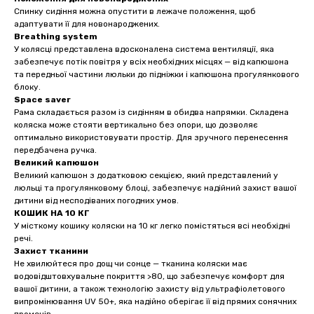
Спинку сидіння можна опустити в лежаче положення, щоб
адаптувати її для новонароджених.
Breathing system
У колясці представлена вдосконалена система вентиляції, яка
забезпечує потік повітря у всіх необхідних місцях — від капюшона
та передньої частини люльки до підніжки і капюшона прогулянкового
блоку.
Space saver
Рама складається разом із сидінням в обидва напрямки. Складена
коляска може стояти вертикально без опори, що дозволяє
оптимально використовувати простір. Для зручного перенесення
передбачена ручка.
Великий капюшон
Великий капюшон з додатковою секцією, який представлений у
люльці та прогулянковому блоці, забезпечує надійний захист вашої
дитини від несподіваних погодних умов.
КОШИК НА 10 КГ
У місткому кошику коляски на 10 кг легко помістяться всі необхідні
речі.
Захист тканини
Не хвилюйтеся про дощ чи сонце — тканина коляски має
водовідштовхувальне покриття >80, що забезпечує комфорт для
вашої дитини, а також технологію захисту від ультрафіолетового
випромінювання UV 50+, яка надійно оберігає її від прямих сонячних