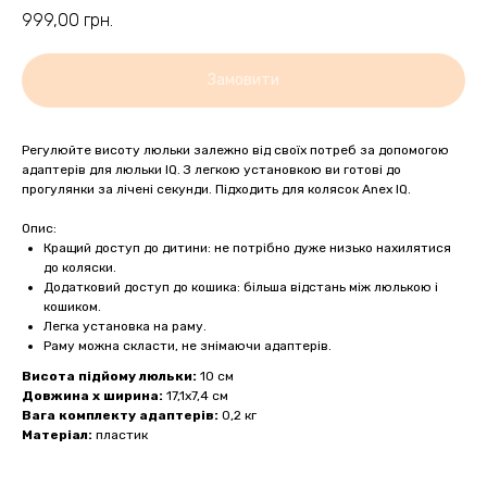
999,00
грн.
Замовити
Регулюйте висоту люльки залежно від своїх потреб за допомогою
адаптерів для люльки IQ. З легкою установкою ви готові до
прогулянки за лічені секунди. Підходить для колясок Anex IQ.
Опис:
Кращий доступ до дитини: не потрібно дуже низько нахилятися
до коляски.
Додатковий доступ до кошика: більша відстань між люлькою і
кошиком.
Легка установка на раму.
Раму можна скласти, не знімаючи адаптерів.
Висота підйому люльки:
10 см
Довжина х ширина:
17,1х7,4 см
Вага комплекту адаптерів:
0,2 кг
Матеріал:
пластик