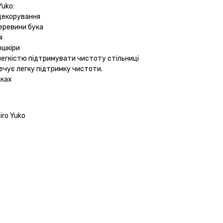
Yuko:
 декорування
деревини бука
я
ошкіри
легкістю підтримувати чистоту стільниці
ечує легку підтримку чистоти.
жках
iro Yuko