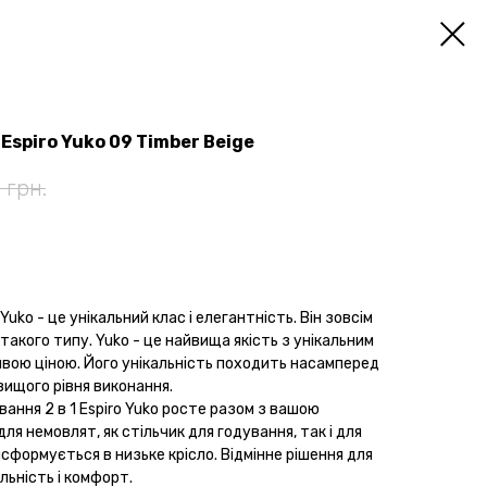
Espiro Yuko 09 Timber Beige
грн.
Yuko - це унікальний клас і елегантність. Він зовсім
такого типу. Yuko - це найвища якість з унікальним
вою ціною. Його унікальність походить насамперед
вищого рівня виконання.
ання 2 в 1 Espiro Yuko росте разом з вашою
ля немовлят, як стільчик для годування, так і для
сформується в низьке крісло. Відмінне рішення для
льність і комфорт.