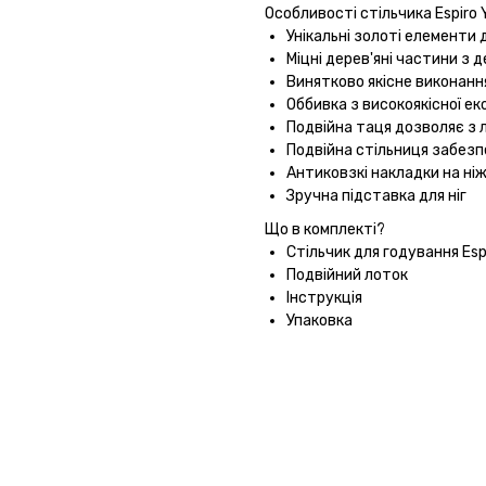
Особливості стільчика Espiro 
Унікальні золоті елементи
Міцні дерев'яні частини з 
Винятково якісне виконанн
Оббивка з високоякісної ек
Подвійна таця дозволяє з 
Подвійна стільниця забезп
Антиковзкі накладки на ні
Зручна підставка для ніг
Що в комплекті?
Стільчик для годування Esp
Подвійний лоток
Інструкція
Упаковка