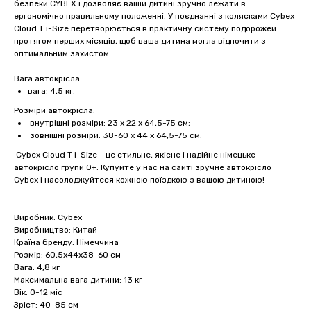
безпеки CYBEX і дозволяє вашій дитині зручно лежати в
ергономічно правильному положенні. У поєднанні з колясками Cybex
Cloud T i-Size перетворюється в практичну систему подорожей
протягом перших місяців, щоб ваша дитина могла відпочити з
оптимальним захистом.
Вага автокрісла:
вага: 4,5 кг.
Розміри автокрісла:
внутрішні розміри: 23 х 22 х 64,5-75 см;
зовнішні розміри: 38-60 х 44 х 64,5-75 см.
Cybex Cloud T i-Size - це стильне, якісне і надійне німецьке
автокрісло групи 0+. Купуйте у нас на сайті зручне автокрісло
Cybex і насолоджуйтеся кожною поїздкою з вашою дитиною!
Виробник: Cybex
Виробництво: Китай
Країна бренду: Німеччина
Розмір: 60,5х44х38-60 см
Вага: 4,8 кг
Максимальна вага дитини: 13 кг
Вік: 0-12 міс
Зріст: 40-85 см