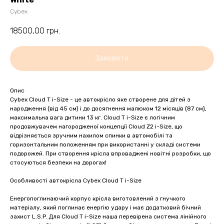
Cybex
18500,00
грн.
Замовити
Опис
Cybex Cloud T i-Size - це автокрісло яке створене для дітей з
народження (від 45 см) і до досягнення малюком 12 місяців (87 см),
максимальна вага дитини 13 кг. Cloud T i-Size є логічним
продовжувачем нагородженої концепції Cloud Z2 i-Size, що
відрізняється зручним нахилом спинки в автомобілі та
горизонтальним положенням при використанні у складі системи
подорожей. При створення крісла впроваджені новітні розробки, що
стосуються безпеки на дорогах!
Особливості автокрісла Cybex Cloud T i-Size
Енергопоглинаючий корпус крісла виготовлений з гнучкого
матеріалу, який поглинає енергію удару і має додатковий бічний
захист L.S.P. Для Cloud T i-Size наша перевірена система лінійного