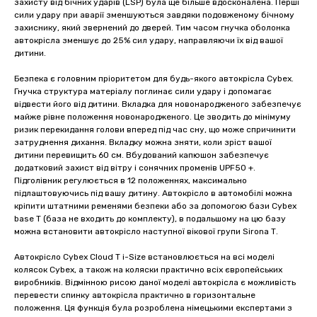
захисту від бічних ударів (LSP) була ще більше вдосконалена. Перші
сили удару при аварії зменшуються завдяки подовженому бічному
захиснику, який звернений до дверей. Тим часом гнучка оболонка
автокрісла зменшує до 25% сил удару, направляючи їх від вашої
дитини.
Безпека є головним пріоритетом для будь-якого автокрісла Cybex.
Гнучка структура матеріалу поглинає сили удару і допомагає
відвести його від дитини. Вкладка для новонародженого забезпечує
майже рівне положення новонародженого. Це зводить до мінімуму
ризик перекидання голови вперед під час сну, що може спричинити
затруднення дихання. Вкладку можна зняти, коли зріст вашої
дитини перевищить 60 см. Вбудований капюшон забезпечує
додатковий захист від вітру і сонячних променів UPF50 +.
Підголівник регулюється в 12 положеннях, максимально
підлаштовуючись під вашу дитину. Автокрісло в автомобілі можна
кріпити штатними ременями безпеки або за допомогою бази Cybex
base Т (база не входить до комплекту), в подальшому на цю базу
можна встановити автокрісло наступної вікової групи Sirona Т.
Автокрісло Cybex Cloud T i-Size встановлюється на всі моделі
колясок Cybex, а також на коляски практично всіх європейських
виробників. Відмінною рисою даної моделі автокрісла є можливість
перевести спинку автокрісла практично в горизонтальне
положення. Ця функція була розроблена німецькими експертами з