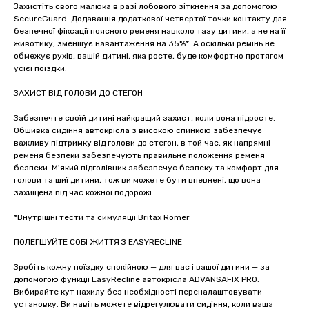
Захистіть свого малюка в разі лобового зіткнення за допомогою
SecureGuard. Додавання додаткової четвертої точки контакту для
безпечної фіксації поясного ременя навколо тазу дитини, а не на її
животику, зменшує навантаження на 35%*. А оскільки ремінь не
обмежує рухів, вашій дитині, яка росте, буде комфортно протягом
усієї поїздки.
ЗАХИСТ ВІД ГОЛОВИ ДО СТЕГОН
Забезпечте своїй дитині найкращий захист, коли вона підросте.
Обшивка сидіння автокрісла з високою спинкою забезпечує
важливу підтримку від голови до стегон, в той час, як напрямні
ременя безпеки забезпечують правильне положення ременя
безпеки. М'який підголівник забезпечує безпеку та комфорт для
голови та шиї дитини, тож ви можете бути впевнені, що вона
захищена під час кожної подорожі.
*Внутрішні тести та симуляції Britax Römer
ПОЛЕГШУЙТЕ СОБІ ЖИТТЯ З EASYRECLINE
Зробіть кожну поїздку спокійною — для вас і вашої дитини — за
допомогою функції EasyRecline автокрісла ADVANSAFIX PRO.
Вибирайте кут нахилу без необхідності переналаштовувати
установку. Ви навіть можете відрегулювати сидіння, коли ваша