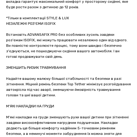
вкладка гарантує максимальний комфорт у просторому сидінні, яке
буде рости разом з дитиною до 12 років.
*Тільки в комплектації STYLE & LUX
НЕЗАЛЕЖНІ РОЗ'ЄМИ ISOFIX
Встановіть ADVANSAFIX PRO без особливих зусиль завдяки
роз'ємам ISOFIX, які можуть працювати незалежно один від одного.
Ви повністю контролюєте процес, тому вони швидко і безпечно
з'єднуються, не пошкоджуючи сидіння вашого автомобіля. І ви
готові продовжувати свій день.
ЗМЕНШИТЬ РИЗИК ТРАВМУВАННЯ
Надайте вашому малюку більшої стабільності та безпеки в разі
зіткнення. Міцний ремінь безпеки Top Tether мінімізує розгойдування
автокрісла під час аварії, зменшуючи ймовірність травмування
голови та шиї вашої дитини.
М'ЯКІ НАКЛАДКИ НА ГРУДИ
М'які накладки на груди зменшують рухи вашої дитини при зіткненні
завдяки високоефективним нагрудним подушечкам. Накладки
додають ще більше комфорту надійним 5-точковим ременям
безпеки, а в неминучі моменти забруднення їх можна зняти для