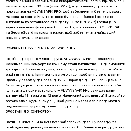
точкові ремені безпеки можна використовувати до тих пір, поки ваш
малюк не досягне 105 см (макс. 22 кг), а це означає, що ви можете
покластися на ADVANSAFIX PRO, щоб забезпечити безпеку вашого
малюка на довше. Крім того, воно було розроблено і схвалено
відповідно до останнього стандарту i-Size (UN R129) і оснащено
вдосконаленими функціями безпеки. Будьте спокійні, SICT, XP-PAD
та SecureGuard працюють разом, щоб забезпечити найкращий
захист у будь-якій аварії.
КОМФОРТ І ГНУЧКІСТЬ В МІРУ ЗРОСТАННЯ
Подібно до вірного м'якого друга, ADVANSAFIX PRO забезпечує
максимальний комфорт на кожному етапі дитинства — від немовляти
до підлітка. Батькам не доведеться турбуватися — просторе, м'яке
сидіння та підголівник легко регулюються, щоб ви могли створити
ідеальну посадку для своєї дитини. Перехід від 5-точкових ременів
безпеки до ременя безпеки автомобіля означає, що нема потреби
купувати ще одне автокрісло — ADVANSAFIX PRO захищає вашу
дитину від 15 місяців до 12 років. Насичений день пригод? Відкидайте
автокрісло в будь-якому віці, щоб дитина могла легко подрімати в
надзвичайно зручному положенні для сну.
ЗРОСТАННЯ З КОМФОРТОМ
Затишна м'яка знімна вкладка* забезпечує ідеальну посадку та
необхідну підтримку для вашого малюка. Особливо в перші дні, м'яка