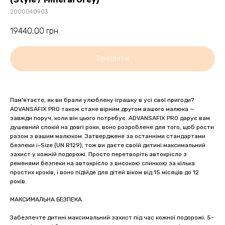
2000040903
19440,00
грн.
Замовити
Пам'ятаєте, як ви брали улюблену іграшку в усі свої пригоди?
ADVANSAFIX PRO також стане вірним другом вашого малюка —
завжди поруч, коли він цього потребує. ADVANSAFIX PRO дарує вам
душевний спокій на довгі роки, воно розроблене для того, щоб рости
разом з вашим малюком. Затверджене за останніми стандартами
безпеки i-Size (UN R129), тож ви даєте своїй дитині максимальний
захист у кожній подорожі. Просто перетворіть автокрісло з
ременями безпеки на автокрісло з високою спинкою за кілька
простих кроків, і воно підійде для дітей віком від 15 місяців до 12
років.
МАКСИМАЛЬНА БЕЗПЕКА
Забезпечте дитині максимальний захист під час кожної подорожі. 5-