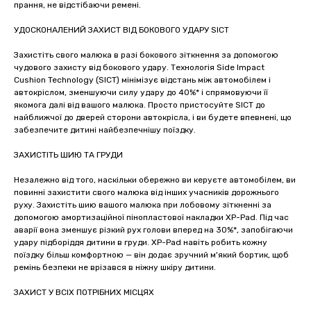
прання, не відстібаючи ремені.
УДОСКОНАЛЕНИЙ ЗАХИСТ ВІД БОКОВОГО УДАРУ SICT
Захистіть свого малюка в разі бокового зіткнення за допомогою
чудового захисту від бокового удару. Технологія Side Impact
Cushion Technology (SICT) мінімізує відстань між автомобілем і
автокріслом, зменшуючи силу удару до 40%* і спрямовуючи її
якомога далі від вашого малюка. Просто пристосуйте SICT до
найближчої до дверей сторони автокрісла, і ви будете впевнені, що
забезпечите дитині найбезпечнішу поїздку.
ЗАХИСТІТЬ ШИЮ ТА ГРУДИ
Незалежно від того, наскільки обережно ви керуєте автомобілем, ви
повинні захистити свого малюка від інших учасників дорожнього
руху. Захистіть шию вашого малюка при лобовому зіткненні за
допомогою амортизаційної пінопластової накладки XP-Pad. Під час
аварії вона зменшує різкий рух голови вперед на 30%*, запобігаючи
удару підборіддя дитини в груди. XP-Pad навіть робить кожну
поїздку більш комфортною — він додає зручний м'який бортик, щоб
ремінь безпеки не врізався в ніжну шкіру дитини.
ЗАХИСТ У ВСІХ ПОТРІБНИХ МІСЦЯХ