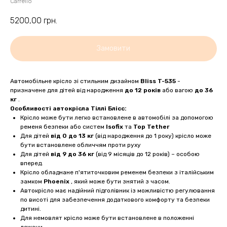
Carrello
5200,00
грн.
Замовити
Автомобільне крісло зі стильним дизайном
Bliss T-535
-
призначене для дітей від народження
до 12 років
або вагою
до 36
кг
.
Особливості автокрісла Тіллі Блісс:
Крісло може бути легко встановлене в автомобілі за допомогою
ременя безпеки або систем
Isofix
та
Top Tether
Для дітей
від 0 до 13 кг
(від народження до 1 року) крісло може
бути встановлене обличчям проти руху
Для дітей
від 9 до 36 кг
(від 9 місяців до 12 років) – особою
вперед.
Крісло обладнане п'ятиточковим ременем безпеки з італійським
замком
Phoenix
, який може бути знятий з часом.
Автокрісло має надійний підголівник із можливістю регулювання
по висоті для забезпечення додаткового комфорту та безпеки
дитині.
Для немовлят крісло може бути встановлене в положенні