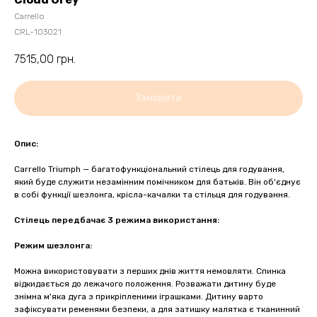
Carrello
CRL-103021
7515,00
грн.
Замовити
Опис:
Carrello Triumph — багатофункціональний стілець для годування,
який буде служити незамінним помічником для батьків. Він об'єднує
в собі функції шезлонга, крісла-качалки та стільця для годування.
Стілець передбачає 3 режима використання:
Режим шезлонга:
Можна використовувати з перших днів життя немовляти. Спинка
відкидається до лежачого положення. Розважати дитину буде
знімна м'яка дуга з прикріпленими іграшками. Дитину варто
зафіксувати ременями безпеки, а для затишку малятка є тканинний