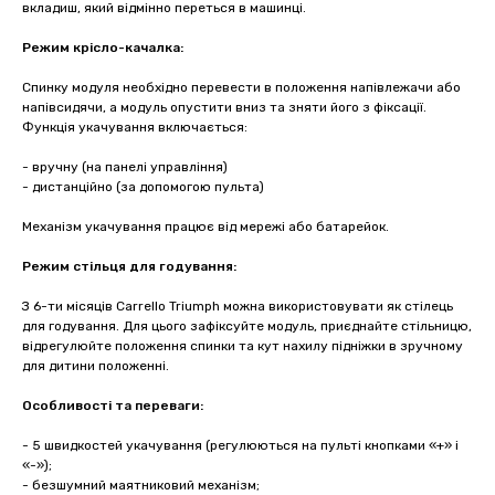
вкладиш, який відмінно переться в машинці.
Режим крісло-качалка:
Спинку модуля необхідно перевести в положення напівлежачи або
напівсидячи, а модуль опустити вниз та зняти його з фіксації.
Функція укачування включається:
- вручну (на панелі управління)
- дистанційно (за допомогою пульта)
Механізм укачування працює від мережі або батарейок.
Режим стільця для годування:
З 6-ти місяців Carrello Triumph можна використовувати як стілець
для годування. Для цього зафіксуйте модуль, приєднайте стільницю,
відрегулюйте положення спинки та кут нахилу підніжки в зручному
для дитини положенні.
Особливості та переваги:
- 5 швидкостей укачування (регулюються на пульті кнопками «+» і
«-»);
- безшумний маятниковий механізм;