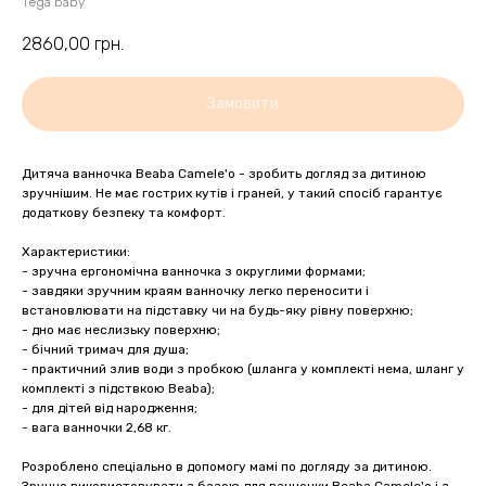
Tega baby
2860,00
грн.
Замовити
Дитяча ванночка Beaba Camele'о - зробить догляд за дитиною
зручнішим. Не має гострих кутів і граней, у такий спосіб гарантує
додаткову безпеку та комфорт.
Характеристики:
- зручна ергономічна ванночка з округлими формами;
- завдяки зручним краям ванночку легко переносити і
встановлювати на підставку чи на будь-яку рівну поверхню;
- дно має неслизьку поверхню;
- бічний тримач для душа;
- практичний злив води з пробкою (шланга у комплекті нема, шланг у
комплекті з підствкою Beaba);
- для дітей від народження;
- вага ванночки 2,68 кг.
Розроблено спеціально в допомогу мамі по догляду за дитиною.