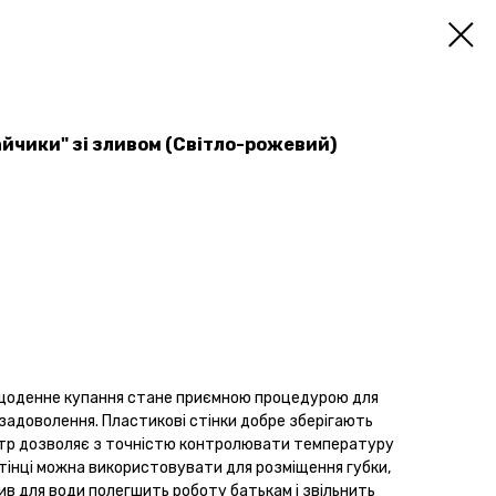
айчики" зі зливом (Світло-рожевий)
 щоденне купання стане приємною процедурою для
задоволення. Пластикові стінки добре зберігають
етр дозволяє з точністю контролювати температуру
стінці можна використовувати для розміщення губки,
лив для води полегшить роботу батькам і звільнить