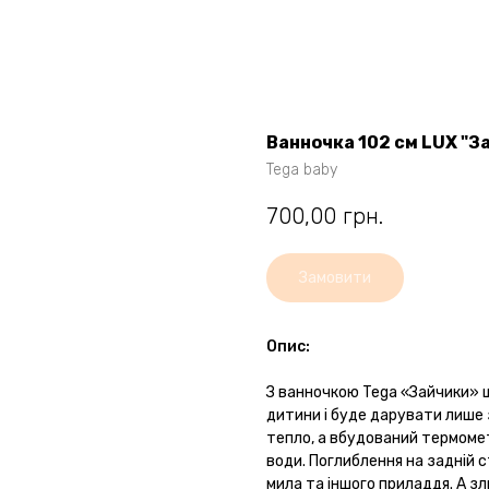
Ванночка 102 см LUX "З
Tega baby
700,00
грн.
Замовити
Опис:
З ванночкою Tega «Зайчики»
дитини і буде дарувати лише 
тепло, а вбудований термом
води. Поглиблення на задній 
мила та іншого приладдя. А з