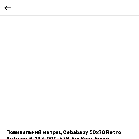
Повивальний матрац Cebababy 50x70 Retro
Autumn W-143-000-638, Big Bear, білий