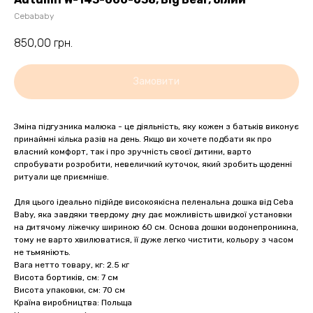
Cebababy
850,00
грн.
Замовити
Зміна підгузника малюка - це діяльність, яку кожен з батьків виконує
принаймні кілька разів на день. Якщо ви хочете подбати як про
власний комфорт, так і про зручність своєї дитини, варто
спробувати розробити, невеличкий куточок, який зробить щоденні
ритуали ще приємніше.
Для цього ідеально підійде високоякісна пеленальна дошка від Ceba
Baby, яка завдяки твердому дну дає можливість швидкої установки
на дитячому ліжечку шириною 60 см. Основа дошки водонепроникна,
тому не варто хвилюватися, її дуже легко чистити, кольору з часом
не тьмяніють.
Вага нетто товару, кг: 2.5 кг
Висота бортиків, см: 7 см
Висота упаковки, см: 70 см
Країна виробництва: Польща