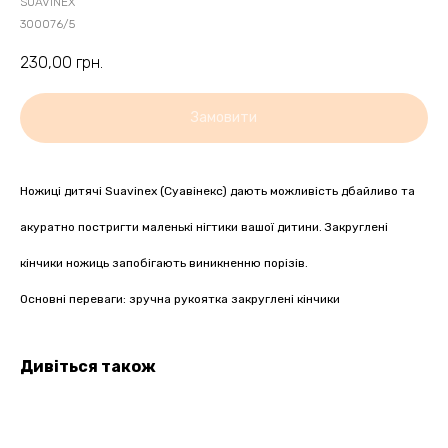
SUAVINEX
300076/5
230,00
грн.
Замовити
Ножиці дитячі Suavinex (Суавінекс) дають можливість дбайливо та
акуратно постригти маленькі нігтики вашої дитини. Закруглені
кінчики ножиць запобігають виникненню порізів.
Основні переваги: ​​зручна рукоятка закруглені кінчики
Дивіться також