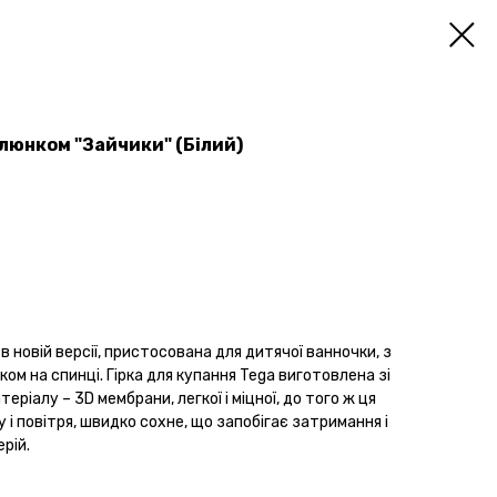
люнком "Зайчики" (Білий)
в новій версії, пристосована для дитячої ванночки, з
ом на спинці. Гірка для купання Tega виготовлена зі
еріалу – 3D мембрани, легкої і міцної, до того ж ця
і повітря, швидко сохне, що запобігає затримання і
рій.