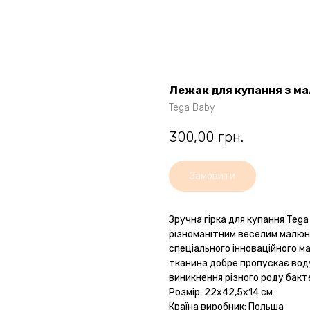
Лежак для купання з ма
Tega Baby
300,00
грн.
Замовити
Зручна гірка для купання Tega 
різноманітним веселим малюнк
спеціального інноваційного мат
тканина добре пропускає воду 
виникнення різного роду бакте
Розмір: 22х42,5х14 см
Країна виробник: Польша