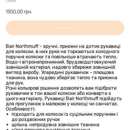
Cybex
1300,00
грн.
Замовити
Bair Northmuff - зручні, приємні на дотик рукавиці
для коляски, в них руки не торкаються холодного
поручня коляски та повільніше втрачають тепло.
Водо-і вітронепроникний, брудовідштовхуючий
зовнішній матеріал, надовго збереже зовнішній
вигляд виробу. Усередині рукавичок – плющова
тканина, вона чудово зберігає тепло та приємна
для рук.
Різні кольорові рішення дозволять вам підібрати
рукавички в тон вашої коляски або конверта з
цього матеріалу. Рукавиці Bair Northmuff підійдуть
для прогулянок з малюком у колясці чи санчатах.
Особливості:
підходять для колясок із суцільним поручнем і
до роздвоєних ручок
щільна, непродувна зовнішня тканина
м'яка плюшева внутрішня тканина