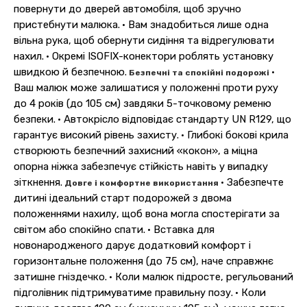
повернути до дверей автомобіля, щоб зручно
пристебнути малюка.
• Вам знадобиться лише одна
вільна рука, щоб обернути сидіння та відрегулювати
нахил.
• Окремі ISOFIX-конектори роблять установку
швидкою й безпечною.
•
Безпечні та спокійні подорожі
Ваш малюк може залишатися у положенні проти руху
до 4 років (до 105 см) завдяки 5-точковому ременю
безпеки.
• Автокрісло відповідає стандарту UN R129, що
гарантує високий рівень захисту.
• Глибокі бокові крила
створюють безпечний захисний «кокон», а міцна
опорна ніжка забезпечує стійкість навіть у випадку
зіткнення.
• Забезпечте
Довге і комфортне використання
дитині ідеальний старт подорожей з двома
положеннями нахилу, щоб вона могла спостерігати за
світом або спокійно спати.
• Вставка для
новонародженого дарує додатковий комфорт і
горизонтальне положення (до 75 см), наче справжнє
затишне гніздечко.
• Коли малюк підросте, регульований
підголівник підтримуватиме правильну позу.
• Коли