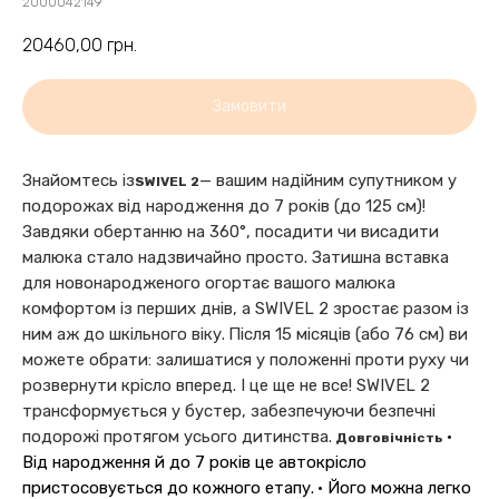
2000042149
20460,00
грн.
Замовити
Знайомтесь із
— вашим надійним супутником у
SWIVEL 2
подорожах від народження до 7 років (до 125 см)!
Завдяки обертанню на 360°, посадити чи висадити
малюка стало надзвичайно просто. Затишна вставка
для новонародженого огортає вашого малюка
комфортом із перших днів, а SWIVEL 2 зростає разом із
ним аж до шкільного віку.
Після 15 місяців (або 76 см) ви
можете обрати: залишатися у положенні проти руху чи
розвернути крісло вперед. І це ще не все! SWIVEL 2
трансформується у бустер, забезпечуючи безпечні
подорожі протягом усього дитинства.
•
Довговічність
Від народження й до 7 років це автокрісло
пристосовується до кожного етапу.
• Його можна легко